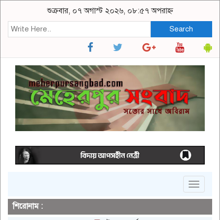
শুক্রবার, ০৭ অগাস্ট ২০২৬, ০৮:৫৭ অপরাহ্ন
Search
Toggle
navigat
শিরোনাম :