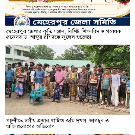
মেহেরপুর জেলার কৃতি সন্তান, বিশিষ্ট শিক্ষাবিদ ও গবেষক
প্রফেসর ড. আব্দুর রশিদকে ফুলেল শুভেচ্ছা
গাংনীতে দলীয় প্রভাব খাটিয়ে জমি দখল, ভাঙচুর ও
অগ্নিসংযোগের অভিযোগ