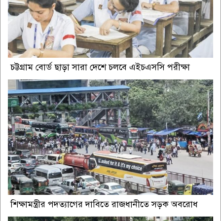
চট্টগ্রাম বোর্ড ছাড়া সারা দেশে চলবে এইচএসসি পরীক্ষা
শিক্ষামন্ত্রীর পদত্যাগের দাবিতে রাজধানীতে সড়ক অবরোধ