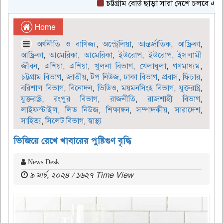
চট্টগ্রাম বোর্ড ছাড়া সারা দেশে চলবে এইচএসসি
Home
অর্থনীতি ও বাণিজ্য
,
অস্ট্রেলিয়া
,
আন্তর্জাতিক
,
আফ্রিকা
,
আফ্রিকা
,
আমেরিকা
,
আমেরিকা
,
ইউরোপ
,
ইউরোপ
,
ইসলামী
জীবন
,
এশিয়া
,
এশিয়া
,
খুলনা বিভাগ
,
খেলাধুলা
,
গণমাধ্যম
,
চট্টগ্রাম বিভাগ
,
জাতীয়
,
টপ নিউজ
,
ঢাকা বিভাগ
,
প্রবাস
,
ফিচার
,
বরিশাল বিভাগ
,
বিনোদন
,
ভিডিও
,
ময়মনসিংহ বিভাগ
,
যুক্তরাষ্ট্র
,
যুক্তরাষ্ট্র
,
রংপুর বিভাগ
,
রাজনীতি
,
রাজশাহী বিভাগ
,
লাইফস্টাইল
,
লিড নিউজ
,
শিক্ষাঙ্গন
,
সম্পাদকীয়
,
সারাদেশ
,
সাহিত্য
,
সিলেট বিভাগ
,
স্বাস্থ্য
ভিজিয়ে রেখে খাবারের পুষ্টিগুণ বৃদ্ধি
News Desk
৯ মার্চ, ২০২৪ / ১৬২৭ Time View