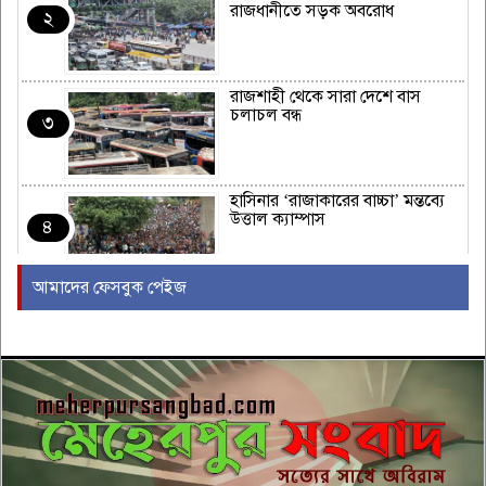
রাজধানীতে সড়ক অবরোধ
২
রাজশাহী থেকে সারা দেশে বাস
চলাচল বন্ধ
৩
হাসিনার ‘রাজাকারের বাচ্চা’ মন্তব্যে
উত্তাল ক্যাম্পাস
৪
আমাদের ফেসবুক পেইজ
ইরাকের নবনির্বাচিত প্রধানমন্ত্রীর সঙ্গে
আজ বৈঠকে বসছেন ট্রাম্প
৫
বন্যায় সাপের উপদ্রব বাড়ছে, চট্টগ্রামে
৭ দিনে কামড়ের শিকার ৯৩ জন
৬