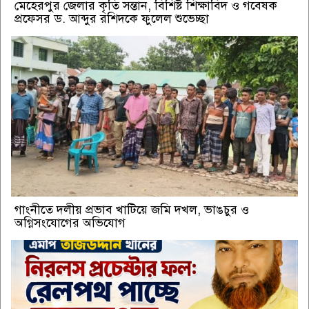
মেহেরপুর জেলার কৃতি সন্তান, বিশিষ্ট শিক্ষাবিদ ও গবেষক
প্রফেসর ড. আব্দুর রশিদকে ফুলেল শুভেচ্ছা
গাংনীতে দলীয় প্রভাব খাটিয়ে জমি দখল, ভাঙচুর ও
অগ্নিসংযোগের অভিযোগ