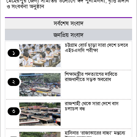
মেহেরপুর জেলা সমিতির উদ্যোগে ঈদ পুনর্মিলনী, বৃত্তি প্রদান
ও সংবর্ধনা অনুষ্ঠান
সর্বশেষ সংবাদ
জনপ্রিয় সংবাদ
চট্টগ্রাম বোর্ড ছাড়া সারা দেশে চলবে
এইচএসসি পরীক্ষা
১
শিক্ষামন্ত্রীর পদত্যাগের দাবিতে
রাজধানীতে সড়ক অবরোধ
২
রাজশাহী থেকে সারা দেশে বাস
চলাচল বন্ধ
৩
হাসিনার ‘রাজাকারের বাচ্চা’ মন্তব্যে