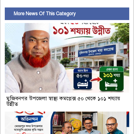
More News Of This Category
মুজিবনগর উপজেলা স্বাস্থ্য কমপ্লেক্স ৫০ থেকে ১০১ শয্যায়
উন্নীত