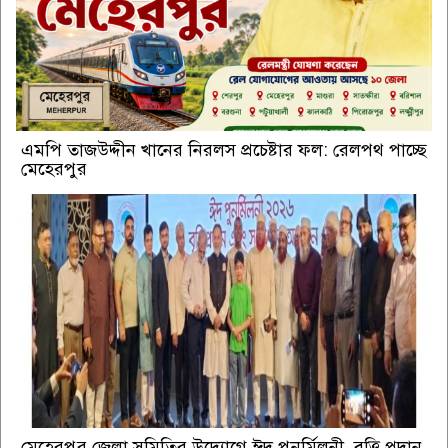
এমপি তাজউদ্দীন খানের নিরলস প্রচেষ্টার ফল: রেলপথ পাচ্ছে
মেহেরপুর
মেহেরপুর জেলা সমিতির উদ্যোগে ঈদ পুনর্মিলনী, বৃত্তি প্রদান