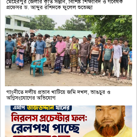
মেহেরপুর জেলার কৃতি সন্তান, বিশিষ্ট শিক্ষাবিদ ও গবেষক
প্রফেসর ড. আব্দুর রশিদকে ফুলেল শুভেচ্ছা
গাংনীতে দলীয় প্রভাব খাটিয়ে জমি দখল, ভাঙচুর ও
অগ্নিসংযোগের অভিযোগ