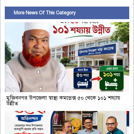
More News Of This Category
মুজিবনগর উপজেলা স্বাস্থ্য কমপ্লেক্স ৫০ থেকে ১০১ শয্যায়
উন্নীত