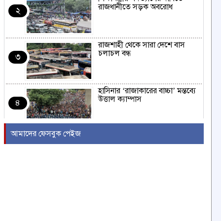
রাজধানীতে সড়ক অবরোধ
২
রাজশাহী থেকে সারা দেশে বাস
চলাচল বন্ধ
৩
হাসিনার ‘রাজাকারের বাচ্চা’ মন্তব্যে
উত্তাল ক্যাম্পাস
৪
আমাদের ফেসবুক পেইজ
ইরাকের নবনির্বাচিত প্রধানমন্ত্রীর সঙ্গে
আজ বৈঠকে বসছেন ট্রাম্প
৫
বন্যায় সাপের উপদ্রব বাড়ছে,
চট্টগ্রামে ৭ দিনে কামড়ের শিকার ৯৩
৬
জন