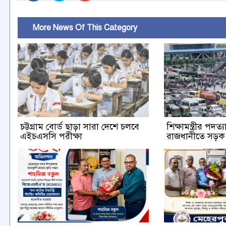
More News Of This Category
চট্টগ্রাম বোর্ড ছাড়া সারা দেশে চলবে
শিক্ষামন্ত্রীর পদত
এইচএসসি পরীক্ষা
রাজধানীতে সড়