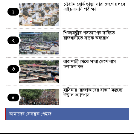
চট্টগ্রাম বোর্ড ছাড়া সারা দেশে চলবে
এইচএসসি পরীক্ষা
১
শিক্ষামন্ত্রীর পদত্যাগের দাবিতে
রাজধানীতে সড়ক অবরোধ
২
রাজশাহী থেকে সারা দেশে বাস
চলাচল বন্ধ
৩
হাসিনার ‘রাজাকারের বাচ্চা’ মন্তব্যে
উত্তাল ক্যাম্পাস
৪
আমাদের ফেসবুক পেইজ
ইরাকের নবনির্বাচিত প্রধানমন্ত্রীর সঙ্গে
আজ বৈঠকে বসছেন ট্রাম্প
৫