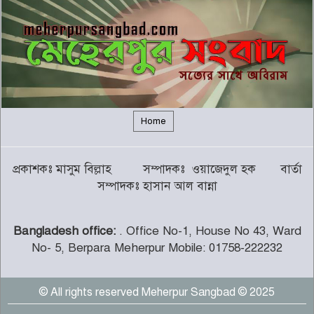
বন্যায় সাপের উপদ্রব বাড়ছে, চট্টগ্রামে
৭ দিনে কামড়ের শিকার ৯৩ জন
৬
গালর্স কলেজে শিক্ষকতা করায় পদ
হারালেন কুষ্টিয়া জেলা জামায়াতের
৭
সেক্রেটারি
Home
চট্টগ্রামের পাঁচ জেলায় ভূমিধসের
প্রকাশকঃ মাসুম বিল্লাহ সম্পাদকঃ ওয়াজেদুল হক বার্তা
সতর্কতা
৮
সম্পাদকঃ হাসান আল বান্না
Bangladesh office:
. Office No-1, House No 43, Ward
থামছে না পাহাড়ে বানভাসিদের কান্না
No- 5, Berpara Meherpur Mobile: 01758-222232
৯
© All rights reserved Meherpur Sangbad © 2025
মুজিবনগর উপজেলা স্বাস্থ্য কমপ্লেক্স
৫০ থেকে ১০১ শয্যায় উন্নীত