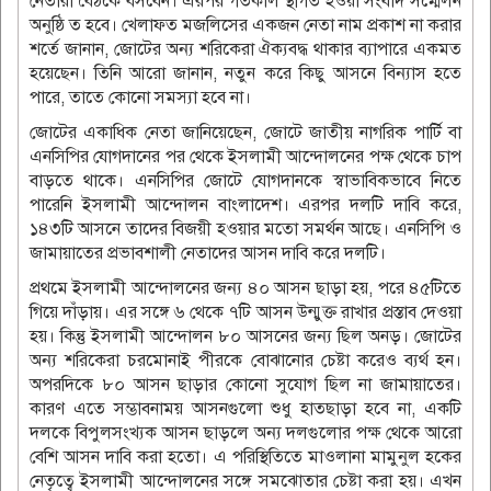
নেতারা বৈঠকে বসবেন। এরপর গতকাল স্থগিত হওয়া সংবাদ সম্মেলন
অনুষ্ঠি ত হবে। খেলাফত মজলিসের একজন নেতা নাম প্রকাশ না করার
শর্তে জানান, জোটের অন্য শরিকেরা ঐক্যবদ্ধ থাকার ব্যাপারে একমত
হয়েছেন। তিনি আরো জানান, নতুন করে কিছু আসনে বিন্যাস হতে
পারে, তাতে কোনো সমস্যা হবে না।
জোটের একাধিক নেতা জানিয়েছেন, জোটে জাতীয় নাগরিক পার্টি বা
এনসিপির যোগদানের পর থেকে ইসলামী আন্দোলনের পক্ষ থেকে চাপ
বাড়তে থাকে। এনসিপির জোটে যোগদানকে স্বাভাবিকভাবে নিতে
পারেনি ইসলামী আন্দোলন বাংলাদেশ। এরপর দলটি দাবি করে,
১৪৩টি আসনে তাদের বিজয়ী হওয়ার মতো সমর্থন আছে। এনসিপি ও
জামায়াতের প্রভাবশালী নেতাদের আসন দাবি করে দলটি।
প্রথমে ইসলামী আন্দোলনের জন্য ৪০ আসন ছাড়া হয়, পরে ৪৫টিতে
গিয়ে দাঁড়ায়। এর সঙ্গে ৬ থেকে ৭টি আসন উন্মুক্ত রাখার প্রস্তাব দেওয়া
হয়। কিন্তু ইসলামী আন্দোলন ৮০ আসনের জন্য ছিল অনড়। জোটের
অন্য শরিকেরা চরমোনাই পীরকে বোঝানোর চেষ্টা করেও ব্যর্থ হন।
অপরদিকে ৮০ আসন ছাড়ার কোনো সুযোগ ছিল না জামায়াতের।
কারণ এতে সম্ভাবনাময় আসনগুলো শুধু হাতছাড়া হবে না, একটি
দলকে বিপুলসংখ্যক আসন ছাড়লে অন্য দলগুলোর পক্ষ থেকে আরো
বেশি আসন দাবি করা হতো। এ পরিস্থিতিতে মাওলানা মামুনুল হকের
নেতৃত্বে ইসলামী আন্দোলনের সঙ্গে সমঝোতার চেষ্টা করা হয়। এখন