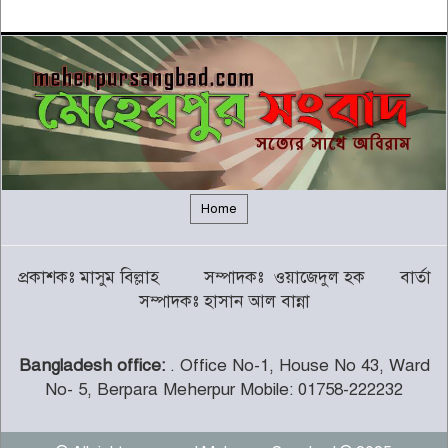
আজ বৈঠকে বসছেন ট্রাম্প
৫
বন্যায় সাপের উপদ্রব বাড়ছে, চট্টগ্রামে
৭ দিনে কামড়ের শিকার ৯৩ জন
৬
গালর্স কলেজে শিক্ষকতা করায় পদ
হারালেন কুষ্টিয়া জেলা জামায়াতের
৭
সেক্রেটারি
Home
চট্টগ্রামের পাঁচ জেলায় ভূমিধসের
প্রকাশকঃ মাসুম বিল্লাহ সম্পাদকঃ ওয়াজেদুল হক বার্তা
সতর্কতা
৮
সম্পাদকঃ হাসান আল বান্না
Bangladesh office:
. Office No-1, House No 43, Ward
থামছে না পাহাড়ে বানভাসিদের কান্না
No- 5, Berpara Meherpur Mobile: 01758-222232
৯