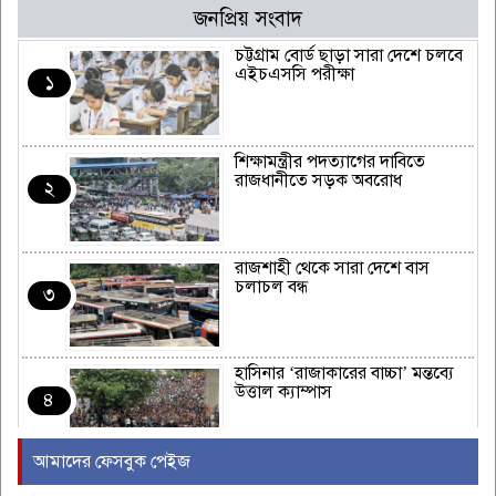
জনপ্রিয় সংবাদ
চট্টগ্রাম বোর্ড ছাড়া সারা দেশে চলবে
এইচএসসি পরীক্ষা
১
শিক্ষামন্ত্রীর পদত্যাগের দাবিতে
রাজধানীতে সড়ক অবরোধ
২
রাজশাহী থেকে সারা দেশে বাস
চলাচল বন্ধ
৩
হাসিনার ‘রাজাকারের বাচ্চা’ মন্তব্যে
উত্তাল ক্যাম্পাস
৪
আমাদের ফেসবুক পেইজ
ইরাকের নবনির্বাচিত প্রধানমন্ত্রীর সঙ্গে