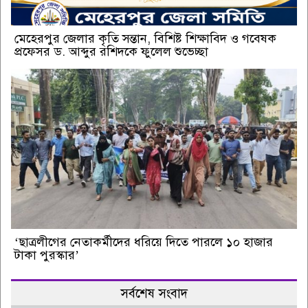
মেহেরপুর জেলার কৃতি সন্তান, বিশিষ্ট শিক্ষাবিদ ও গবেষক
প্রফেসর ড. আব্দুর রশিদকে ফুলেল শুভেচ্ছা
‘ছাত্রলীগের নেতাকর্মীদের ধরিয়ে দিতে পারলে ১০ হাজার
টাকা পুরস্কার’
সর্বশেষ সংবাদ