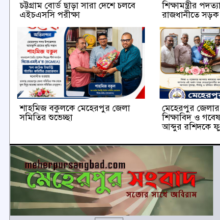
চট্টগ্রাম বোর্ড ছাড়া সারা দেশে চলবে
শিক্ষামন্ত্রীর পদত
এইচএসসি পরীক্ষা
রাজধানীতে সড়
শাহমিজ বকুলকে মেহেরপুর জেলা
মেহেরপুর জেলার ক
সমিতির শুভেচ্ছা
শিক্ষাবিদ ও গবে
আব্দুর রশিদকে ফু