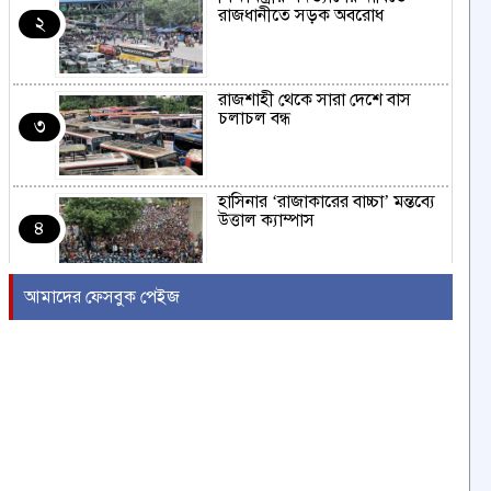
রাজধানীতে সড়ক অবরোধ
২
রাজশাহী থেকে সারা দেশে বাস
চলাচল বন্ধ
৩
হাসিনার ‘রাজাকারের বাচ্চা’ মন্তব্যে
উত্তাল ক্যাম্পাস
৪
আমাদের ফেসবুক পেইজ
ইরাকের নবনির্বাচিত প্রধানমন্ত্রীর সঙ্গে
আজ বৈঠকে বসছেন ট্রাম্প
৫
বন্যায় সাপের উপদ্রব বাড়ছে,
চট্টগ্রামে ৭ দিনে কামড়ের শিকার ৯৩
৬
জন