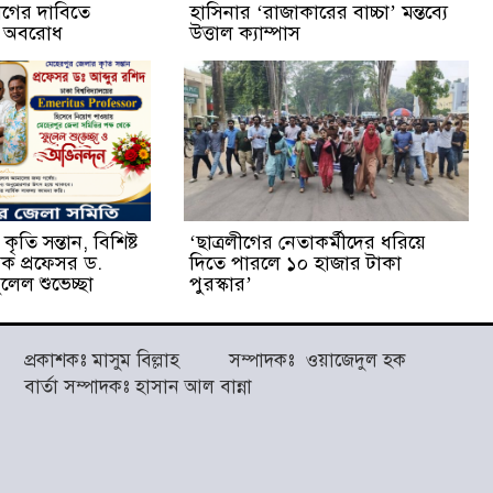
্যাগের দাবিতে
হাসিনার ‘রাজাকারের বাচ্চা’ মন্তব্যে
ক অবরোধ
উত্তাল ক্যাম্পাস
ৃতি সন্তান, বিশিষ্ট
‘ছাত্রলীগের নেতাকর্মীদের ধরিয়ে
ষক প্রফেসর ড.
দিতে পারলে ১০ হাজার টাকা
লেল শুভেচ্ছা
পুরস্কার’
প্রকাশকঃ মাসুম বিল্লাহ সম্পাদকঃ ওয়াজেদুল হক
বার্তা সম্পাদকঃ হাসান আল বান্না