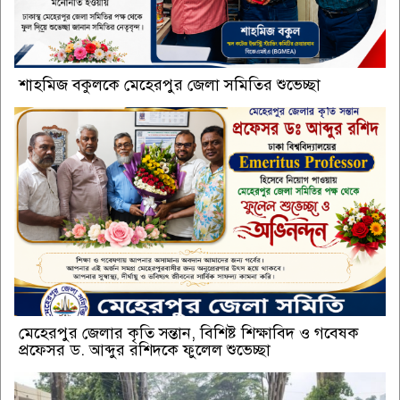
শাহমিজ বকুলকে মেহেরপুর জেলা সমিতির শুভেচ্ছা
মেহেরপুর জেলার কৃতি সন্তান, বিশিষ্ট শিক্ষাবিদ ও গবেষক
প্রফেসর ড. আব্দুর রশিদকে ফুলেল শুভেচ্ছা