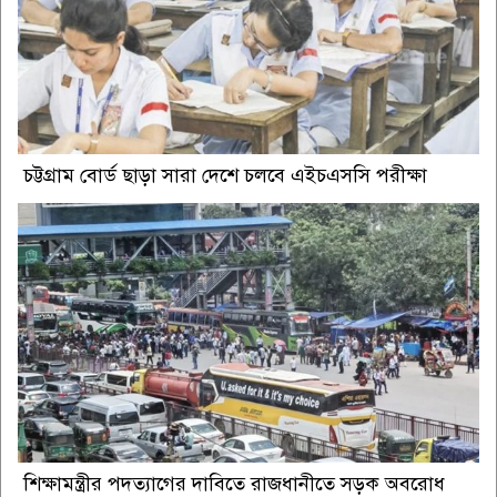
চট্টগ্রাম বোর্ড ছাড়া সারা দেশে চলবে এইচএসসি পরীক্ষা
শিক্ষামন্ত্রীর পদত্যাগের দাবিতে রাজধানীতে সড়ক অবরোধ