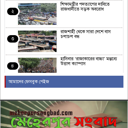
শিক্ষামন্ত্রীর পদত্যাগের দাবিতে
রাজধানীতে সড়ক অবরোধ
২
রাজশাহী থেকে সারা দেশে বাস
চলাচল বন্ধ
৩
হাসিনার ‘রাজাকারের বাচ্চা’ মন্তব্যে
উত্তাল ক্যাম্পাস
৪
আমাদের ফেসবুক পেইজ
ইরাকের নবনির্বাচিত প্রধানমন্ত্রীর সঙ্গে
আজ বৈঠকে বসছেন ট্রাম্প
৫
বন্যায় সাপের উপদ্রব বাড়ছে, চট্টগ্রামে
৭ দিনে কামড়ের শিকার ৯৩ জন
৬