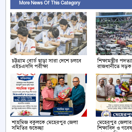
More News Of This Category
চট্টগ্রাম বোর্ড ছাড়া সারা দেশে চলবে
শিক্ষামন্ত্রীর পদত
এইচএসসি পরীক্ষা
রাজধানীতে সড়
শাহমিজ বকুলকে মেহেরপুর জেলা
মেহেরপুর জেলার ক
সমিতির শুভেচ্ছা
শিক্ষাবিদ ও গবে