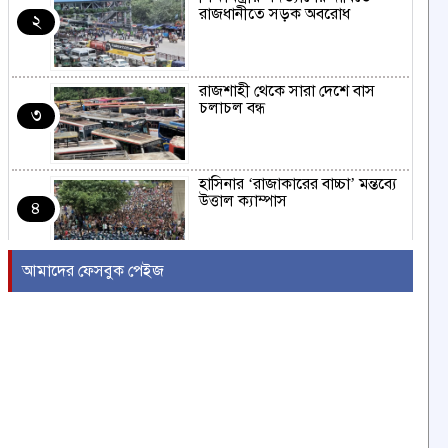
রাজধানীতে সড়ক অবরোধ
২
রাজশাহী থেকে সারা দেশে বাস
চলাচল বন্ধ
৩
হাসিনার ‘রাজাকারের বাচ্চা’ মন্তব্যে
উত্তাল ক্যাম্পাস
৪
আমাদের ফেসবুক পেইজ
ইরাকের নবনির্বাচিত প্রধানমন্ত্রীর সঙ্গে
আজ বৈঠকে বসছেন ট্রাম্প
৫
বন্যায় সাপের উপদ্রব বাড়ছে,
চট্টগ্রামে ৭ দিনে কামড়ের শিকার ৯৩
৬
জন