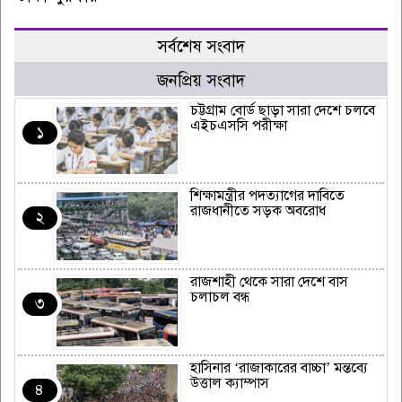
সর্বশেষ সংবাদ
জনপ্রিয় সংবাদ
চট্টগ্রাম বোর্ড ছাড়া সারা দেশে চলবে
এইচএসসি পরীক্ষা
১
শিক্ষামন্ত্রীর পদত্যাগের দাবিতে
রাজধানীতে সড়ক অবরোধ
২
রাজশাহী থেকে সারা দেশে বাস
চলাচল বন্ধ
৩
হাসিনার ‘রাজাকারের বাচ্চা’ মন্তব্যে
উত্তাল ক্যাম্পাস
৪