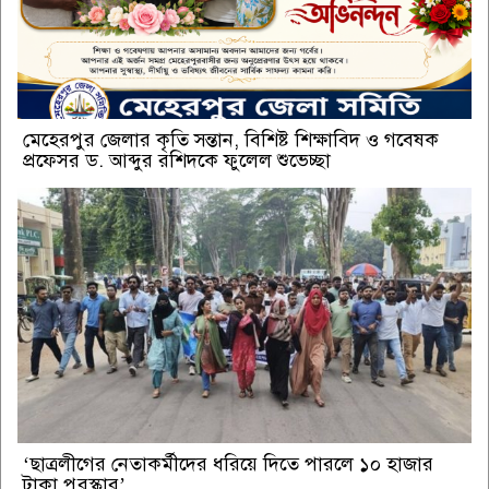
মেহেরপুর জেলার কৃতি সন্তান, বিশিষ্ট শিক্ষাবিদ ও গবেষক
প্রফেসর ড. আব্দুর রশিদকে ফুলেল শুভেচ্ছা
‘ছাত্রলীগের নেতাকর্মীদের ধরিয়ে দিতে পারলে ১০ হাজার
টাকা পুরস্কার’