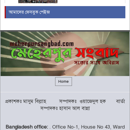
আমাদের ফেসবুক পেইজ
ইরাকের নবনির্বাচিত প্রধানমন্ত্রীর সঙ্গে
আজ বৈঠকে বসছেন ট্রাম্প
৫
বন্যায় সাপের উপদ্রব বাড়ছে, চট্টগ্রামে
৭ দিনে কামড়ের শিকার ৯৩ জন
৬
গালর্স কলেজে শিক্ষকতা করায় পদ
হারালেন কুষ্টিয়া জেলা জামায়াতের
৭
সেক্রেটারি
Home
চট্টগ্রামের পাঁচ জেলায় ভূমিধসের
প্রকাশকঃ মাসুম বিল্লাহ সম্পাদকঃ ওয়াজেদুল হক বার্তা
সতর্কতা
৮
সম্পাদকঃ হাসান আল বান্না
Bangladesh office:
. Office No-1, House No 43, Ward
থামছে না পাহাড়ে বানভাসিদের কান্না