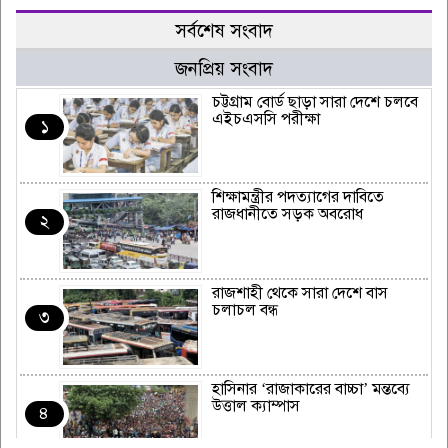
সর্বশেষ সংবাদ
জনপ্রিয় সংবাদ
চট্টগ্রাম বোর্ড ছাড়া সারা দেশে চলবে
এইচএসসি পরীক্ষা
১
শিক্ষামন্ত্রীর পদত্যাগের দাবিতে
রাজধানীতে সড়ক অবরোধ
২
রাজশাহী থেকে সারা দেশে বাস
চলাচল বন্ধ
৩
হাসিনার ‘রাজাকারের বাচ্চা’ মন্তব্যে
উত্তাল ক্যাম্পাস
৪