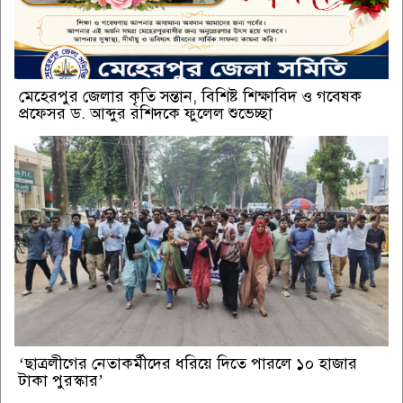
মেহেরপুর জেলার কৃতি সন্তান, বিশিষ্ট শিক্ষাবিদ ও গবেষক
প্রফেসর ড. আব্দুর রশিদকে ফুলেল শুভেচ্ছা
‘ছাত্রলীগের নেতাকর্মীদের ধরিয়ে দিতে পারলে ১০ হাজার
টাকা পুরস্কার’