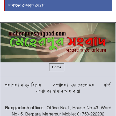
আমাদের ফেসবুক পেইজ
ইরাকের নবনির্বাচিত প্রধানমন্ত্রীর সঙ্গে
আজ বৈঠকে বসছেন ট্রাম্প
৫
বন্যায় সাপের উপদ্রব বাড়ছে, চট্টগ্রামে
৭ দিনে কামড়ের শিকার ৯৩ জন
৬
গালর্স কলেজে শিক্ষকতা করায় পদ
হারালেন কুষ্টিয়া জেলা জামায়াতের
৭
সেক্রেটারি
Home
চট্টগ্রামের পাঁচ জেলায় ভূমিধসের
প্রকাশকঃ মাসুম বিল্লাহ সম্পাদকঃ ওয়াজেদুল হক বার্তা
সতর্কতা
৮
সম্পাদকঃ হাসান আল বান্না
Bangladesh office:
. Office No-1, House No 43, Ward
থামছে না পাহাড়ে বানভাসিদের কান্না
No- 5, Berpara Meherpur Mobile: 01758-222232
৯