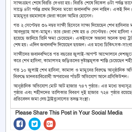
সাক্ষ্যগ্রহণ শেষে বিরতি দেওয়া হয়। বিরতি শেষে বিকেল ৪টা পর্যন্ত 
সাড়ে ৪টা পর্যন্ত প্রথম দিনের মতো জবানবন্দি দেন নাহিদ। একই দি
মাহমুদুর রহমানকে জেরা করেন আমির হোসেন।
গত ২ সেপ্টেম্বর ৩৬ নম্বর সাক্ষী হিসেবে সাক্ষ্য দিয়েছেন শেখ হা
আবদুল্লাহ আল-মামুন। তার জেরা শেষ হয় ৪ সেপ্টেম্বর। শেখ হাসিনা
হয়েছে জানিয়ে তিনি ক্ষমা চেয়েছেন। একইসঙ্গে অজানা অনেক তথ্য ট্রাই
শেষ হয়। এদিন জবানবন্দি দিয়েছেন ছয়জন। এর মধ্যে চিকিৎসক-সাংবাদিক
সাক্ষীদের জবানবন্দিতে গত বছরের জুলাই-আগস্ট আন্দোলনে দেশজুড়ে
করে শেখ হাসিনা, কামালসহ জড়িতদের দৃষ্টান্তমূলক শাস্তি চেয়েছেন শহীদ প
গত ১০ জুলাই শেখ হাসিনা, কামাল ও মামুনের বিরুদ্ধে আনুষ্ঠানিক 
বিরুদ্ধে মানবতাবিরোধী অপরাধের পাঁচটি অভিযোগ আনে প্রসিকিউশন।
আনুষ্ঠানিক অভিযোগ মোট আট হাজার ৭৪৭ পৃষ্ঠার। এর মধ্যে তথ্যসূত্র 
পৃষ্ঠার এবং শহীদদের তালিকার বিবরণ দুই হাজার ৭২৪ পৃষ্ঠার রয়ে
প্রতিবেদন জমা দেয় ট্রাইব্যুনালের তদন্ত সংস্থা।
Please Share This Post in Your Social Media