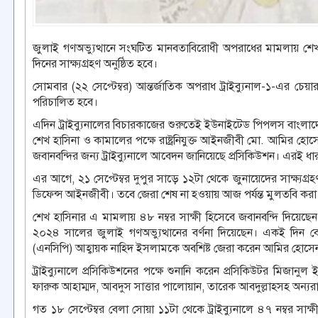
জুলাই গণঅভ্যুত্থানে সংঘটিত মানবতাবিরোধী অপরাধের মামলায় শে
দিনের সাক্ষ্যগ্রহণ অনুষ্ঠিত হবে।
সোমবার (২২ সেপ্টেম্বর) আন্তর্জাতিক অপরাধ ট্রাইব্যুনাল-১-এর চেয়া
পরিচালিত হবে।
এদিন ট্রাইব্যুনালের বিচারকাজের শুরুতেই ইউনাইটেড পিপলস বাং
শেখ হাসিনা ও কামালের পক্ষে রাষ্ট্রনিযুক্ত আইনজীবী মো. আমির হ
জবানবন্দির জন্য ট্রাইব্যুনালে আবেদন জানিয়েছে প্রসিকিউশন। এরই ধ
এর আগে, ২১ সেপ্টেম্বর দুপুর সাড়ে ১২টা থেকে জুনায়েদের সাক্ষ্য
ডিফেন্স আইনজীবী। তবে জেরা শেষ না হওয়ায় আজ পর্যন্ত মুলতবি করা
শেখ হাসিনার এ মামলায় ৪৮ নম্বর সাক্ষী হিসেবে জবানবন্দি দিয়ে
২০২৪ সালের জুলাই গণঅভ্যুত্থানের বর্ণনা দিয়েছেন। একই দিন বেলা
(এনসিপি) আহ্বায়ক নাহিদ ইসলামকে অবশিষ্ট জেরা করেন আমির হোসেন
ট্রাইব্যুনালে প্রসিকিউশনের পক্ষে শুনানি করেন প্রসিকিউটর মিজা
ফারুক আহাম্মদ, আবদুস সাত্তার পালোয়ান, তারেক আবদুল্লাহসহ অন্যর
গত ১৮ সেপ্টেম্বর বেলা সোয়া ১১টা থেকে ট্রাইব্যুনালে ৪৭ নম্বর সাক্