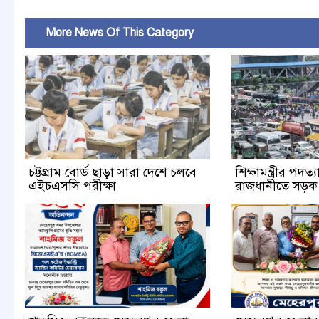
More News Of This Category
চট্টগ্রাম বোর্ড ছাড়া সারা দেশে চলবে
শিক্ষামন্ত্রীর পদত
এইচএসসি পরীক্ষা
রাজধানীতে সড়