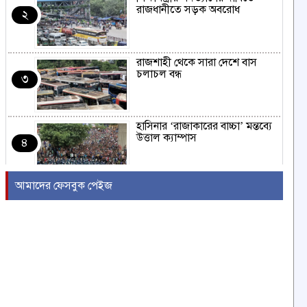
রাজধানীতে সড়ক অবরোধ
২
রাজশাহী থেকে সারা দেশে বাস
চলাচল বন্ধ
৩
হাসিনার ‘রাজাকারের বাচ্চা’ মন্তব্যে
উত্তাল ক্যাম্পাস
৪
আমাদের ফেসবুক পেইজ
ইরাকের নবনির্বাচিত প্রধানমন্ত্রীর সঙ্গে
আজ বৈঠকে বসছেন ট্রাম্প
৫
বন্যায় সাপের উপদ্রব বাড়ছে,
চট্টগ্রামে ৭ দিনে কামড়ের শিকার ৯৩
৬
জন