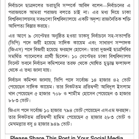
নির্বাচনে ছাত্রদলের ভরাডুবি সম্পর্কে আবিদ বলেন—নির্বাচনের এ
পরাজয়কে আমরা পরাজয় বলতে চাই না। এর মধ্য দিয়ে ঢাকা
বিশ্ববিদ্যালয়সহ সবগুলো বিশ্ববিদ্যালয়ে একটি অদৃশ্য রাজনৈতিক শক্তি
আধিপত্য বিস্তার করছে।
এর আগে ৯ সেপ্টেম্বর অনুষ্ঠিত হওয়া ডাকসু নির্বাচনে সহ-সভাপতি
(ভিপি) পদে জয়ী হয়েছে সাদিক কায়েম এবং সাধারণ সম্পাদক
(জিএস) পদে বিজয়ী হয়েছে ফরহাদ হোসেন। তারা দুজনই ছাত্রশিবির
সমর্থিত প্যানেলের প্রার্থী ছিলেন। ১০ সেপ্টেম্বর ঢাকা বিশ্ববিদ্যালয়
সিনেট ভবনে নির্বাচন কমিশনের তরফ থেকে ঘোষিত চূড়ান্ত ফলাফল
থেকে এ তথ্য জানা যায়।
নির্বাচন কমিশন জানায়, ভিপি পদে সর্বোচ্চ ১৪ হাজার ৪২ ভোট
পেয়েছেন সাদিক কায়েম। তার নিকটতম প্রতিদ্বন্দী আবিদুল ইসলাম
খান পেয়েছেন ৫ হাজার ৭০৮ ও শামীম হোসেন পেয়েছেন ৩ হাজার
৮৮৩ ভোট।
জিএস পদে সর্বোচ্চ ১০ হাজার ৭৯৪ ভোট পেয়েছেন এসএম ফরহাদ।
তার নিকটতম প্রতিদ্বন্দী হামিম পেয়েছেন ৫ হাজার ২৮৩ ভোট ও
মেঘমল্লার বসু ৪ হাজার ৯৪৯ ভোট।
Please Share This Post in Your Social Media