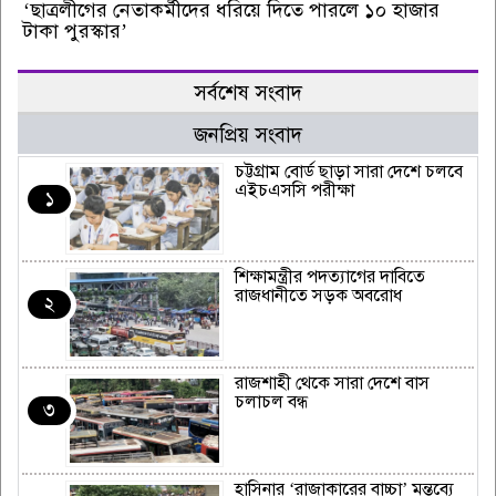
‘ছাত্রলীগের নেতাকর্মীদের ধরিয়ে দিতে পারলে ১০ হাজার
টাকা পুরস্কার’
সর্বশেষ সংবাদ
জনপ্রিয় সংবাদ
চট্টগ্রাম বোর্ড ছাড়া সারা দেশে চলবে
এইচএসসি পরীক্ষা
১
শিক্ষামন্ত্রীর পদত্যাগের দাবিতে
রাজধানীতে সড়ক অবরোধ
২
রাজশাহী থেকে সারা দেশে বাস
চলাচল বন্ধ
৩
হাসিনার ‘রাজাকারের বাচ্চা’ মন্তব্যে