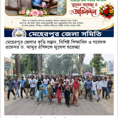
মেহেরপুর জেলার কৃতি সন্তান, বিশিষ্ট শিক্ষাবিদ ও গবেষক
প্রফেসর ড. আব্দুর রশিদকে ফুলেল শুভেচ্ছা