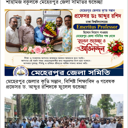
শাহমিজ বকুলকে মেহেরপুর জেলা সমিতির শুভেচ্ছা
মেহেরপুর জেলার কৃতি সন্তান, বিশিষ্ট শিক্ষাবিদ ও গবেষক
প্রফেসর ড. আব্দুর রশিদকে ফুলেল শুভেচ্ছা