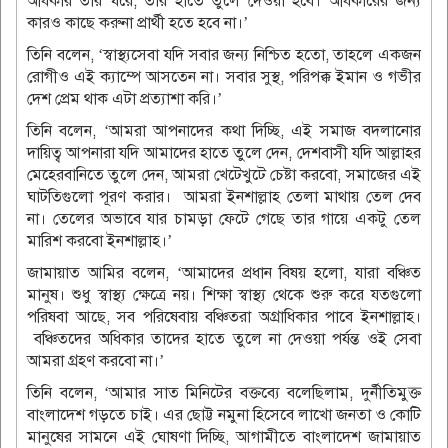
অধিকার তার ঘরে, তার হাতে তুলে দেওয়া হবে। অধিকারের জন্য
কারও কাছে করুনা প্রার্থী হতে হবে না।’
তিনি বলেন, ‘স্বাস্থ্যসেবা যদি সবার জন্য নিশ্চিত হতো, তাহলে একজন
রোগীও এই ক্যাম্পে আসতেন না। সবার সুস্থ, পরিপক্ক ইমান ও গভীর
দেশ প্রেম থাক এটা প্রত্যাশা করি।’
তিনি বলেন, ‘আমরা আপনাদের কথা দিচ্ছি, এই সমাজ বদলানোর
দায়িত্ব আপনারা যদি আমাদের হাতে তুলে দেন, দেশবাসী যদি আল্লাহর
মেহেরবানিতে তুলে দেন, আমরা খেটেখুটে চেষ্টা করবো, সমাজের এই
ঘাটতিগুলো পূরণ করার। আমরা ইনশাল্লাহ তেলা মাথায় তেল দেব
না। তেলের অভাবে যার চামড়া ফেটে গেছে তার গায়ে একটু তেল
মারিশ করবো ইনশাল্লাহ।’
জামায়াত আমির বলেন, ‘আমাদের প্রধান বিষয় হলো, যারা বঞ্চিত
মানুষ। শুধু স্বাস্থ্য ক্ষেত্রে নয়। শিক্ষা স্বাস্থ্য থেকে শুরু করে যতগুলো
পরিষবা আছে, সব পরিষেবায় বঞ্চিতরা অগ্রাধিকার পাবে ইনশাল্লাহ।
বঞ্চিতদের অধিকার তাদের হাতে তুলে না দেওয়া পর্যন্ত ওই সেবা
আমরা গ্রহণ করবো না।’
তিনি বলেন, ‘আমার সাত মিনিটের বক্তব্যে বলেছিলাম, দুর্নীতিমুক্ত
বাংলাদেশ গড়তে চাই। এর ছোট্ট নমুনা হিসেবে লাখো জনতা ও কোটি
মানুষের সামনে এই ঘোষণা দিচ্ছি, আগামীতে বাংলাদেশ জামায়াত