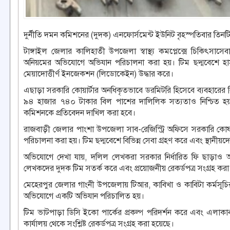
দুর্নীতি দমন কমিশনের (দুদক) এনফোর্সমেন্ট ইউনিট বৃহস্পতিবার তি
টাঙ্গাইল জেলার কালিহাতী উপজেলা স্বাস্থ্য কমপ্লেক্সে চিকিৎসাসে
অনিয়মের অভিযোগে অভিযান পরিচালনা করা হয়। টিম ছদ্মবেশে হাস
মেয়াদোত্তীর্ণ ইনজেকশন (লিডোকেইন) উদ্ধার করে।
এছাড়া সরকারি কোয়ার্টার অনধিকৃতভাবে ডরমিটরি হিসেবে ব্যবহারে
৯৪ হাজার ৭৪০ টাকার বিল পাশের দালিলিক সত্যতাও নিশ্চিত হয়। সং
কমিশনকে প্রতিবেদন দাখিল করা হবে।
রাজবাড়ী জেলার পাংশা উপজেলা সাব-রেজিস্ট্রি অফিসে সরকারি ক
পরিচালনা করা হয়। টিম ছদ্মবেশে বিভিন্ন সেবা গ্রহণ করে এবং স্থানীয়দে
অভিযোগে দেখা যায়, দলিল লেখকরা সরকার নির্ধারিত ফি ছাড়াও অ
লেখকদের দুদক টিম সতর্ক করে এবং প্রয়োজনীয় রেকর্ডপত্র সংগ্রহ কর
মেহেরপুর জেলার গাংনী উপজেলায় টিআর, কাবিখা ও কাবিটা কর্মসূচির
অভিযোগে একটি অভিযান পরিচালিত হয়।
টিম ভাটপাড়া ডিসি ইকো পার্কের প্রকল্প পরিদর্শন করে এবং এলাকাব
কার্যালয় থেকে সংশ্লিষ্ট রেকর্ডপত্র সংগ্রহ করা হয়েছে।