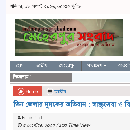
শনিবার, ০৮ অগাস্ট ২০২৬, ০৫:৩৫ পূর্বাহ্ন
হোম
জাতীয়
মেহেরপুর
সারাদেশ
আন্তর্
শিরোনাম :
Home
জাতীয়
তিন জেলায় দুদকের অভিযান : স্বাস্থ্যসেবা ও ব
Editor Panel
৫ সেপ্টেম্বর, ২০২৫ / ১৩৩ Time View