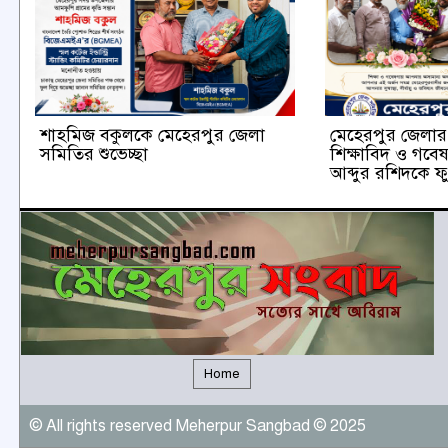
শাহমিজ বকুলকে মেহেরপুর জেলা
মেহেরপুর জেলার ক
সমিতির শুভেচ্ছা
শিক্ষাবিদ ও গবে
আব্দুর রশিদকে ফু
Home
© All rights reserved Meherpur Sangbad © 2025