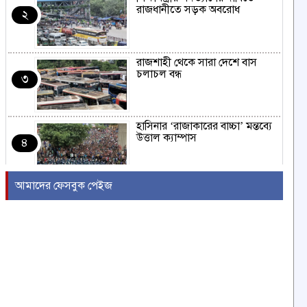
রাজধানীতে সড়ক অবরোধ
২
রাজশাহী থেকে সারা দেশে বাস
চলাচল বন্ধ
৩
হাসিনার ‘রাজাকারের বাচ্চা’ মন্তব্যে
উত্তাল ক্যাম্পাস
৪
আমাদের ফেসবুক পেইজ
ইরাকের নবনির্বাচিত প্রধানমন্ত্রীর সঙ্গে
আজ বৈঠকে বসছেন ট্রাম্প
৫
বন্যায় সাপের উপদ্রব বাড়ছে,
চট্টগ্রামে ৭ দিনে কামড়ের শিকার ৯৩
৬
জন