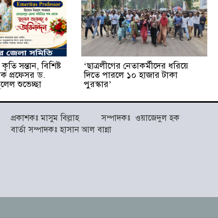
ৃতি সন্তান, বিশিষ্ট
‘ছাত্রলীগের নেতাকর্মীদের ধরিয়ে
ষক প্রফেসর ড.
দিতে পারলে ১০ হাজার টাকা
লেল শুভেচ্ছা
পুরস্কার’
প্রকাশকঃ মাসুম বিল্লাহ সম্পাদকঃ ওয়াজেদুল হক
বার্তা সম্পাদকঃ হাসান আল বান্না