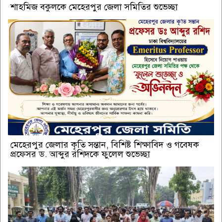
শাহমিজ বকুলকে মেহেরপুর জেলা সমিতির শুভেচ্ছা
মেহেরপুর জেলার কৃতি সন্তান, বিশিষ্ট শিক্ষাবিদ ও গবেষক
প্রফেসর ড. আব্দুর রশিদকে ফুলেল শুভেচ্ছা