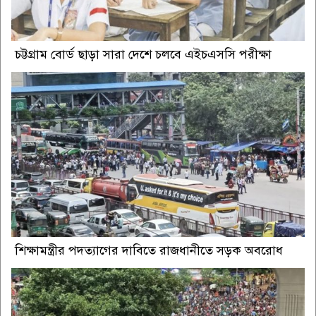
চট্টগ্রাম বোর্ড ছাড়া সারা দেশে চলবে এইচএসসি পরীক্ষা
শিক্ষামন্ত্রীর পদত্যাগের দাবিতে রাজধানীতে সড়ক অবরোধ