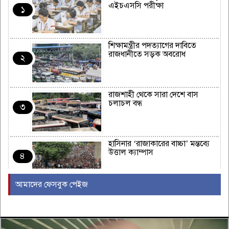
এইচএসসি পরীক্ষা
১
শিক্ষামন্ত্রীর পদত্যাগের দাবিতে
রাজধানীতে সড়ক অবরোধ
২
রাজশাহী থেকে সারা দেশে বাস
চলাচল বন্ধ
৩
হাসিনার ‘রাজাকারের বাচ্চা’ মন্তব্যে
উত্তাল ক্যাম্পাস
৪
আমাদের ফেসবুক পেইজ
ইরাকের নবনির্বাচিত প্রধানমন্ত্রীর সঙ্গে
আজ বৈঠকে বসছেন ট্রাম্প
৫