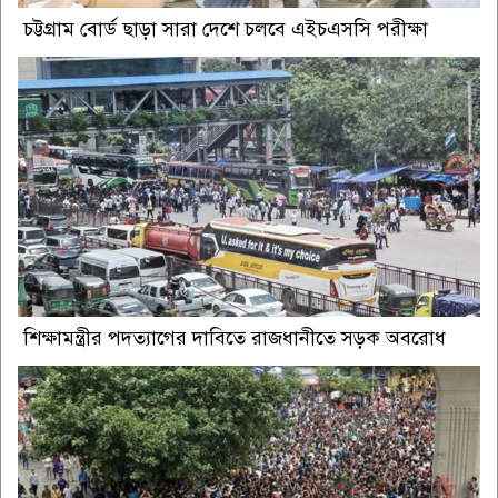
চট্টগ্রাম বোর্ড ছাড়া সারা দেশে চলবে এইচএসসি পরীক্ষা
শিক্ষামন্ত্রীর পদত্যাগের দাবিতে রাজধানীতে সড়ক অবরোধ