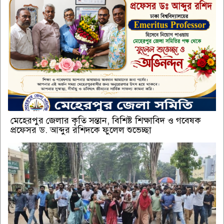
মেহেরপুর জেলার কৃতি সন্তান, বিশিষ্ট শিক্ষাবিদ ও গবেষক
প্রফেসর ড. আব্দুর রশিদকে ফুলেল শুভেচ্ছা