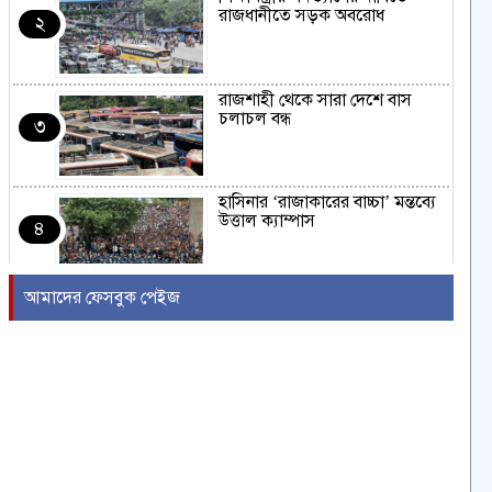
রাজধানীতে সড়ক অবরোধ
২
রাজশাহী থেকে সারা দেশে বাস
চলাচল বন্ধ
৩
হাসিনার ‘রাজাকারের বাচ্চা’ মন্তব্যে
উত্তাল ক্যাম্পাস
৪
আমাদের ফেসবুক পেইজ
ইরাকের নবনির্বাচিত প্রধানমন্ত্রীর সঙ্গে
আজ বৈঠকে বসছেন ট্রাম্প
৫
বন্যায় সাপের উপদ্রব বাড়ছে,
চট্টগ্রামে ৭ দিনে কামড়ের শিকার ৯৩
৬
জন