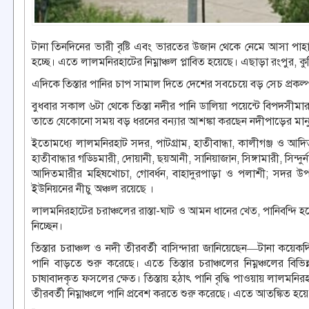
টানা তিনদিনের ভারী বৃষ্টি এবং ভারতের উজান থেকে নেমে আসা পাহাড়
হচ্ছে। এতে লালমনিরহাটের নিম্নাঞ্চল প্লাবিত হয়েছে। এছাড়া রংপুর, কু
এদিকে তিস্তার পানির চাপ সামাল দিতে দেশের সবচেয়ে বড় সেচ প্রকল্প 
বুধবার সকাল ৬টা থেকে তিস্তা নদীর পানি ডালিয়া পয়েন্টে বিপদসীমার 
তাতে যেকোনো সময় বড় ধরনের বন্যার আশঙ্কা করছেন নদীপাড়ের মা
ইতোমধ্যে লালমনিরহাট সদর, পাটগ্রাম, হাতীবান্ধা, কালীগঞ্জ ও আদিতম
হাতীবান্ধার গড্ডিমারী, দোয়ানী, ছয়আনী, সানিয়াজান, সিঙ্গামারী, সিন
আদিতমারীর মহিষখোচা, গোবর্ধন, বাহাদুরপাড়া ও পলাশী; সদর উপজ
ইউনিয়নের নীচু অঞ্চল রয়েছে ।
লালমনিরহাটের চরাঞ্চলের রাস্তা-ঘাট ও আমন ধানের খেত, পানিবন্দি হ
নিচ্ছেন।
তিস্তার চরাঞ্চল ও নদী তীরবর্তী বাসিন্দারা জানিয়েছেন—টানা কয়েক
পানি বাড়তে শুরু করেছে। এতে তিস্তার চরাঞ্চলের নিম্নঞ্চলের বিভিন
চাষাবাদকৃত ফসলের ক্ষেত। তিস্তায় হঠাৎ পানি বৃদ্ধি পাওয়ায় লালমনি
তীরবর্তী নিম্নাঞ্চলে পানি প্রবেশ করতে শুরু করেছে। এতে আতঙ্কিত 