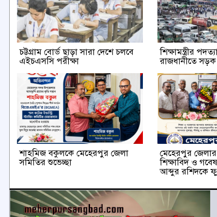
চট্টগ্রাম বোর্ড ছাড়া সারা দেশে চলবে
শিক্ষামন্ত্রীর পদত
এইচএসসি পরীক্ষা
রাজধানীতে সড়
শাহমিজ বকুলকে মেহেরপুর জেলা
মেহেরপুর জেলার ক
সমিতির শুভেচ্ছা
শিক্ষাবিদ ও গবে
আব্দুর রশিদকে ফু