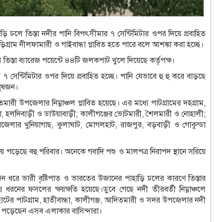
ি ঢলে তিস্তা নদীর পানি বিপৎসীমার ৭ সেন্টিমিটার ওপর দিয়ে প্রবাহিত
ড়িগ্রাম নীলফামারী ও গাইবান্ধা প্লাবিত হতে পারে বলে আশঙ্কা করা হচ্ছে।
তিস্তা ব্যারেজ পয়েন্টে ৪৪টি জলকপাট খুলে দিয়েছে কর্তৃপক্ষ।
৭ সেন্টিমিটার ওপর দিয়ে প্রবাহিত হচ্ছে। পানি যেভাবে হু হু করে বাড়ছে
নুষজন।
ারী উপজেলার নিম্নাঞ্চল প্লাবিত হয়েছে। এর মধ্যে পাটগ্রামের দহগ্রাম,
্দুর্না, হলদিবাড়ী ও ডাউয়াবাড়ী; কালীগঞ্জের ভোটমারী, শৈলমারী ও নোহালী;
েলার খুনিয়াগাছ, কুলাঘাট, মোগলহাট, রাজপুর, বড়বাড়ী ও গোকুন্ডা
য়ে পড়েছে বহু পরিবার। অনেকে গবাদি পশু ও মালপত্র নিরাপদ স্থানে সরিয়ে
দিন ধরে ভারী বৃষ্টিপাত ও ভারতের উজানের পাহাড়ি ঢলের কারণে তিস্তার
্ন ধরনের ফসলের ক্ষয়ক্ষতি হয়েছে।ডুবে গেছে নদী তীরবর্তী নিম্নাঞ্চলে
রহাটের পাটগ্রাম, হাতীবান্ধা, কালীগঞ্জ, আদিতমারী ও সদর উপজেলার নদী
হয়ে পড়েছেন এসব এলাকার বাসিন্দারা।