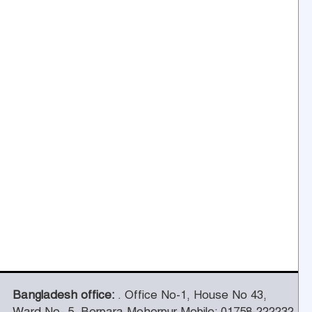
Bangladesh office:
. Office No-1, House No 43,
Ward No- 5, Berpara Meherpur Mobile: 01758-222232