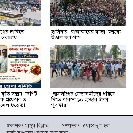
্যাগের দাবিতে
হাসিনার ‘রাজাকারের বাচ্চা’ মন্তব্যে
ক অবরোধ
উত্তাল ক্যাম্পাস
ৃতি সন্তান, বিশিষ্ট
‘ছাত্রলীগের নেতাকর্মীদের ধরিয়ে
ষক প্রফেসর ড.
দিতে পারলে ১০ হাজার টাকা
লেল শুভেচ্ছা
পুরস্কার’
প্রকাশকঃ মাসুম বিল্লাহ সম্পাদকঃ ওয়াজেদুল হক
বার্তা সম্পাদকঃ হাসান আল বান্না