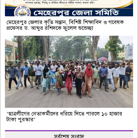
মেহেরপুর জেলার কৃতি সন্তান, বিশিষ্ট শিক্ষাবিদ ও গবেষক
প্রফেসর ড. আব্দুর রশিদকে ফুলেল শুভেচ্ছা
‘ছাত্রলীগের নেতাকর্মীদের ধরিয়ে দিতে পারলে ১০ হাজার
টাকা পুরস্কার’
সর্বশেষ সংবাদ