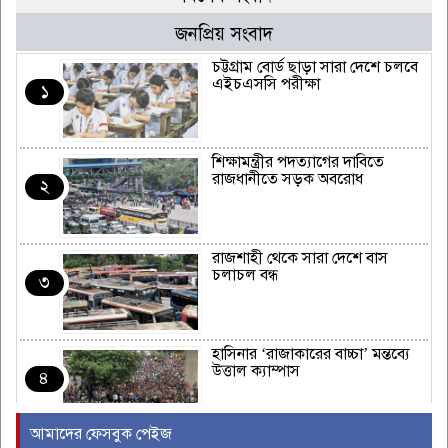
জনপ্রিয় সংবাদ
চট্টগ্রাম বোর্ড ছাড়া সারা দেশে চলবে
এইচএসসি পরীক্ষা
১
শিক্ষামন্ত্রীর পদত্যাগের দাবিতে
রাজধানীতে সড়ক অবরোধ
২
রাজশাহী থেকে সারা দেশে বাস
চলাচল বন্ধ
৩
হাসিনার ‘রাজাকারের বাচ্চা’ মন্তব্যে
উত্তাল ক্যাম্পাস
৪
আমাদের ফেসবুক পেইজ