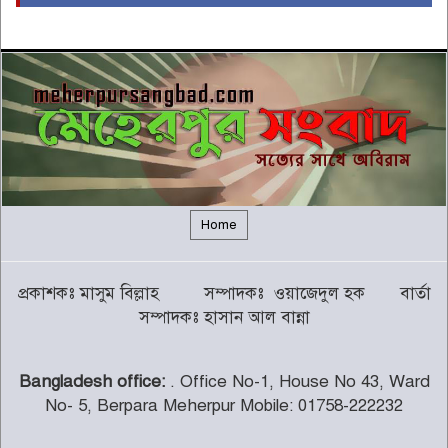
ইরাকের নবনির্বাচিত প্রধানমন্ত্রীর সঙ্গে
আজ বৈঠকে বসছেন ট্রাম্প
৫
বন্যায় সাপের উপদ্রব বাড়ছে, চট্টগ্রামে
৭ দিনে কামড়ের শিকার ৯৩ জন
৬
গালর্স কলেজে শিক্ষকতা করায় পদ
হারালেন কুষ্টিয়া জেলা জামায়াতের
৭
সেক্রেটারি
Home
চট্টগ্রামের পাঁচ জেলায় ভূমিধসের
প্রকাশকঃ মাসুম বিল্লাহ সম্পাদকঃ ওয়াজেদুল হক বার্তা
সতর্কতা
৮
সম্পাদকঃ হাসান আল বান্না
Bangladesh office:
. Office No-1, House No 43, Ward
থামছে না পাহাড়ে বানভাসিদের কান্না
No- 5, Berpara Meherpur Mobile: 01758-222232
৯