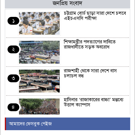
জনপ্রিয় সংবাদ
চট্টগ্রাম বোর্ড ছাড়া সারা দেশে চলবে
এইচএসসি পরীক্ষা
১
শিক্ষামন্ত্রীর পদত্যাগের দাবিতে
রাজধানীতে সড়ক অবরোধ
২
রাজশাহী থেকে সারা দেশে বাস
চলাচল বন্ধ
৩
হাসিনার ‘রাজাকারের বাচ্চা’ মন্তব্যে
উত্তাল ক্যাম্পাস
৪
আমাদের ফেসবুক পেইজ
ইরাকের নবনির্বাচিত প্রধানমন্ত্রীর সঙ্গে
আজ বৈঠকে বসছেন ট্রাম্প