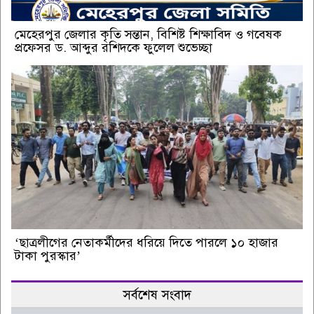
মেহেরপুর জেলার কৃতি সন্তান, বিশিষ্ট শিক্ষাবিদ ও গবেষক
প্রফেসর ড. আব্দুর রশিদকে ফুলেল শুভেচ্ছা
‘ছাত্রলীগের নেতাকর্মীদের ধরিয়ে দিতে পারলে ১০ হাজার
টাকা পুরস্কার’
সর্বশেষ সংবাদ