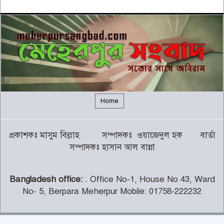
৫
বন্যায় সাপের উপদ্রব বাড়ছে, চট্টগ্রামে
৭ দিনে কামড়ের শিকার ৯৩ জন
৬
গালর্স কলেজে শিক্ষকতা করায় পদ
হারালেন কুষ্টিয়া জেলা জামায়াতের
৭
সেক্রেটারি
Home
চট্টগ্রামের পাঁচ জেলায় ভূমিধসের
প্রকাশকঃ মাসুম বিল্লাহ সম্পাদকঃ ওয়াজেদুল হক বার্তা
সতর্কতা
৮
সম্পাদকঃ হাসান আল বান্না
Bangladesh office:
. Office No-1, House No 43, Ward
থামছে না পাহাড়ে বানভাসিদের কান্না
No- 5, Berpara Meherpur Mobile: 01758-222232
৯
© All rights reserved Meherpur Sangbad © 2025