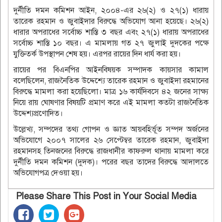
দুর্নীতি দমন কমিশন আইন, ২০০৪-এর ২৬(২) ও ২৭(১) ধারায়
তারেক রহমান ও জুবাইদার বিরুদ্ধে অভিযোগ আনা হয়েছে। ২৬(২)
ধারার অপরাধের সর্বোচ্চ শাস্তি ৩ বছর এবং ২৭(১) ধারায় অপরাধের
সর্বোচ্চ শাস্তি ১০ বছর। এ মামলায় গত ২৭ জুলাই দুদকের পক্ষে
যুক্তিতর্ক উপস্থাপন শেষ হয়। এরপর রায়ের দিন ধার্য করা হয়।
রায়ের পর বিএনপির আইনবিষয়ক সম্পাদক কায়সার কামাল
বলেছিলেন, রাজনৈতিক উদ্দেশ্যে তারেক রহমান ও জুবাইদা রহমানের
বিরুদ্ধে মামলা করা হয়েছিলো। মাত্র ১৬ কার্যদিবসে ৪২ জনের সাক্ষ্য
নিয়ে রায় ঘোষণার বিষয়টি প্রমাণ করে এই মামলা কতটা রাজনৈতিক
উদ্দেশ্যপ্রণোদিত।
উল্লেখ্য, সম্পদের তথ্য গোপন ও জ্ঞাত আয়বহির্ভূত সম্পদ অর্জনের
অভিযোগে ২০০৭ সালের ২৬ সেপ্টেম্বর তারেক রহমান, জুবাইদা
রহমানসহ তিনজনের বিরুদ্ধে রাজধানীর কাফরুল থানায় মামলা করে
দুর্নীতি দমন কমিশন (দুদক)। পরের বছর তাদের বিরুদ্ধে আদালতে
অভিযোগপত্র দেওয়া হয়।
Please Share This Post in Your Social Media