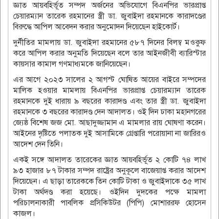
জ্ঞাত আয়বহির্ভূত সম্পদ অর্জনের অভিযোগে বিএনপির ভারপ্রাপ্ত
চেয়ারম্যান তারেক রহমানের স্ত্রী ডা. জুবাইদা রহমানকে কারাদণ্ডের
বিরুদ্ধে আপিল আবেদন করার অনুমোদন দিয়েছেন হাইকোর্ট।
দুর্নীতির মামলায় ডা. জুবাইদা রহমানের ৫৮৭ দিনের বিলম্ব মওকুফ
করে আপিল করার অনুমতি দিয়েছেন বলে তার আইনজীবী ব্যারিস্টার
কায়সার কামাল গণমাধ্যমকে জানিয়েছেন।
এর আগে ২০২৩ সালের ২ আগস্ট ঘোষিত আয়ের বাইরে সম্পদের
মালিক হওয়ার মামলায় বিএনপির ভারপ্রাপ্ত চেয়ারম্যান তারেক
রহমানকে দুই ধারায় ৯ বছরের কারাদণ্ড এবং তার স্ত্রী ডা. জুবাইদা
রহমানকে ৩ বছরের কারাদণ্ড দেন আদালত। ওই দিন ঢাকা মহানগরের
জ্যেষ্ঠ বিশেষ জজ মো. আছাদুজ্জামান এ মামলার রায় ঘোষণা করেন।
আইনের দৃষ্টিতে পলাতক দুই আসামিকে গ্রেপ্তারি পরোয়ানা না জারিরও
আদেশ দেন তিনি।
একই সঙ্গে আদালত তারেকের জ্ঞাত আয়বহির্ভূত ২ কোটি ৭৪ লাখ
৯৩ হাজার ৮৭ টাকার সম্পদ রাষ্ট্রের অনুকূলে বাজেয়াপ্ত করার আদেশ
দিয়েছেন। এ ছাড়া তারেককে তিন কোটি টাকা ও জুবাইদাকে ৩৫ লাখ
টাকা অর্থদণ্ড করা হয়েছে। ওইদিন দুদকের পক্ষে মামলা
পরিচালনাকারী পাবলিক প্রসিকিউটর (পিপি) মোশাররফ হোসেন
কাজল।