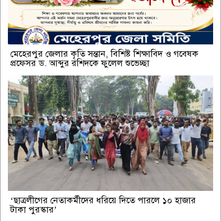
মেহেরপুর জেলার কৃতি সন্তান, বিশিষ্ট শিক্ষাবিদ ও গবেষক
প্রফেসর ড. আব্দুর রশিদকে ফুলেল শুভেচ্ছা
‘ছাত্রলীগের নেতাকর্মীদের ধরিয়ে দিতে পারলে ১০ হাজার
টাকা পুরস্কার’