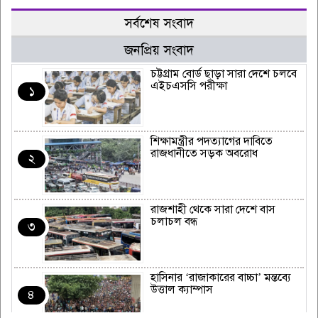
সর্বশেষ সংবাদ
জনপ্রিয় সংবাদ
চট্টগ্রাম বোর্ড ছাড়া সারা দেশে চলবে
এইচএসসি পরীক্ষা
১
শিক্ষামন্ত্রীর পদত্যাগের দাবিতে
রাজধানীতে সড়ক অবরোধ
২
রাজশাহী থেকে সারা দেশে বাস
চলাচল বন্ধ
৩
হাসিনার ‘রাজাকারের বাচ্চা’ মন্তব্যে
উত্তাল ক্যাম্পাস
৪