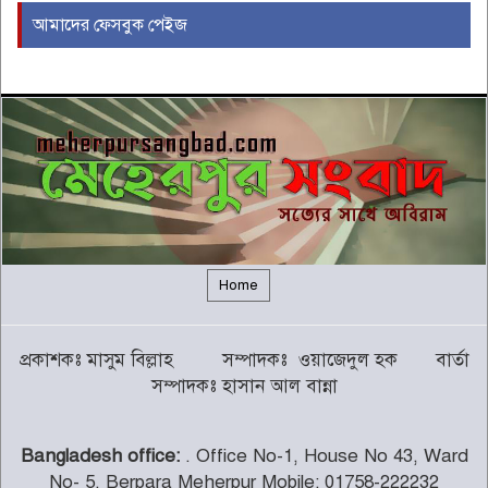
আমাদের ফেসবুক পেইজ
ইরাকের নবনির্বাচিত প্রধানমন্ত্রীর সঙ্গে
আজ বৈঠকে বসছেন ট্রাম্প
৫
বন্যায় সাপের উপদ্রব বাড়ছে, চট্টগ্রামে
৭ দিনে কামড়ের শিকার ৯৩ জন
৬
গালর্স কলেজে শিক্ষকতা করায় পদ
হারালেন কুষ্টিয়া জেলা জামায়াতের
৭
সেক্রেটারি
Home
চট্টগ্রামের পাঁচ জেলায় ভূমিধসের
প্রকাশকঃ মাসুম বিল্লাহ সম্পাদকঃ ওয়াজেদুল হক বার্তা
সতর্কতা
৮
সম্পাদকঃ হাসান আল বান্না
Bangladesh office:
. Office No-1, House No 43, Ward
থামছে না পাহাড়ে বানভাসিদের কান্না
No- 5, Berpara Meherpur Mobile: 01758-222232
৯