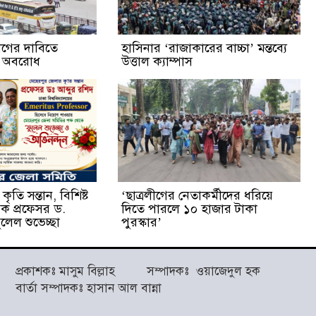
্যাগের দাবিতে
হাসিনার ‘রাজাকারের বাচ্চা’ মন্তব্যে
ক অবরোধ
উত্তাল ক্যাম্পাস
ৃতি সন্তান, বিশিষ্ট
‘ছাত্রলীগের নেতাকর্মীদের ধরিয়ে
ষক প্রফেসর ড.
দিতে পারলে ১০ হাজার টাকা
লেল শুভেচ্ছা
পুরস্কার’
প্রকাশকঃ মাসুম বিল্লাহ সম্পাদকঃ ওয়াজেদুল হক
বার্তা সম্পাদকঃ হাসান আল বান্না