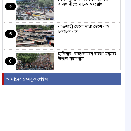
রাজধানীতে সড়ক অবরোধ
২
রাজশাহী থেকে সারা দেশে বাস
চলাচল বন্ধ
৩
হাসিনার ‘রাজাকারের বাচ্চা’ মন্তব্যে
উত্তাল ক্যাম্পাস
৪
আমাদের ফেসবুক পেইজ
ইরাকের নবনির্বাচিত প্রধানমন্ত্রীর সঙ্গে
আজ বৈঠকে বসছেন ট্রাম্প
৫
বন্যায় সাপের উপদ্রব বাড়ছে,
চট্টগ্রামে ৭ দিনে কামড়ের শিকার ৯৩
৬
জন