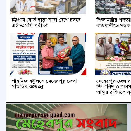
চট্টগ্রাম বোর্ড ছাড়া সারা দেশে চলবে
শিক্ষামন্ত্রীর পদত
এইচএসসি পরীক্ষা
রাজধানীতে সড়
শাহমিজ বকুলকে মেহেরপুর জেলা
মেহেরপুর জেলার ক
সমিতির শুভেচ্ছা
শিক্ষাবিদ ও গবে
আব্দুর রশিদকে ফু