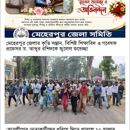
মেহেরপুর জেলার কৃতি সন্তান, বিশিষ্ট শিক্ষাবিদ ও গবেষক
প্রফেসর ড. আব্দুর রশিদকে ফুলেল শুভেচ্ছা
‘ছাত্রলীগের নেতাকর্মীদের ধরিয়ে দিতে পারলে ১০ হাজার