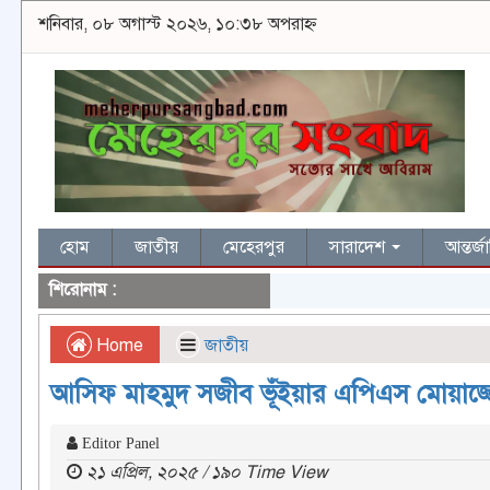
শনিবার, ০৮ অগাস্ট ২০২৬, ১০:৩৮ অপরাহ্ন
হোম
জাতীয়
মেহেরপুর
সারাদেশ
আন্তর্
শিরোনাম :
Home
জাতীয়
আসিফ মাহমুদ সজীব ভূঁইয়ার এপিএস মোয়াজ্
Editor Panel
২১ এপ্রিল, ২০২৫ / ১৯০ Time View