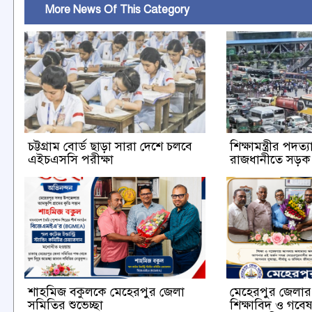
More News Of This Category
চট্টগ্রাম বোর্ড ছাড়া সারা দেশে চলবে
শিক্ষামন্ত্রীর পদত
এইচএসসি পরীক্ষা
রাজধানীতে সড়
শাহমিজ বকুলকে মেহেরপুর জেলা
মেহেরপুর জেলার ক
সমিতির শুভেচ্ছা
শিক্ষাবিদ ও গবে