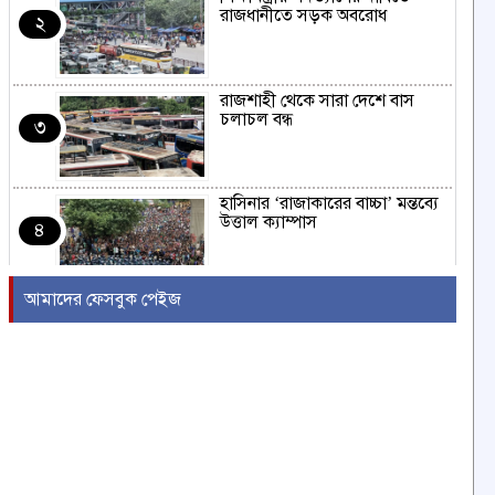
রাজধানীতে সড়ক অবরোধ
২
রাজশাহী থেকে সারা দেশে বাস
চলাচল বন্ধ
৩
হাসিনার ‘রাজাকারের বাচ্চা’ মন্তব্যে
উত্তাল ক্যাম্পাস
৪
আমাদের ফেসবুক পেইজ
ইরাকের নবনির্বাচিত প্রধানমন্ত্রীর সঙ্গে
আজ বৈঠকে বসছেন ট্রাম্প
৫
বন্যায় সাপের উপদ্রব বাড়ছে,
চট্টগ্রামে ৭ দিনে কামড়ের শিকার ৯৩
৬
জন