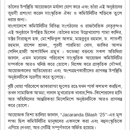
তাঁদের উপস্থিতি আয়োজনে মর্যাদা যোগ করে এবং তাঁরা এই অনুষ্ঠানের
ভূয়সী প্রশংসা করেন সাংস্কৃতিক ঐক্য ও কমিউনিটির শক্তিকে তুলে
ধরার জন্য।
বাংলাদেশে কমিউনিটির বিভিন্ন সংগঠনের ও রাজনৈতিক নেতৃবৃন্দও
এই অনুষ্ঠানে উপস্থিত ছিলেন ।তাঁদের মধ্যে উল্লেখযোগ্য গামা কাদির,
ডক্টর সিরাজুল হক, মো:শফিকুল আলম, মাহবুবুর রহমান, ড. লাভলী
রহমান, রাশেদ শ্রাবন,, পূরবী পারমিতা বোস, জাকির আলম
লেনিন,হাজী আলাউদ্দিন প্রমুখ । শুভেচ্ছা বক্তব্যে সকল অতিথিরা
জানান, এমন মনোরম পরিবেশে সাংস্কৃতিক আয়োজন কমিউনিটির
সম্পর্ককে আরও ঘনিষ্ঠ করে তোলে। বিশেষ করে প্রাকৃতিক সৌন্দর্য,
আয়োজকদের আতিথেয়তা এবং অংশগ্রহণকারীদের প্রাণবন্ত উপস্থিতি
অনুষ্ঠানটিকে স্মরণীয় করে তুলেছে।
বৃষ্টি ধোয়া পরিবেশে জাকারান্ডা ফুলের রঙে যখন পার্ক ঝলমল করছিল,
তখন সামাজিক আড্ডা, নানান মুখরোচক খাবার,শিশু–কিশোরদের হাসি
আর অতিথিদের আন্তরিকতা মিলেমিশে অনুষ্ঠানটিকে আরও প্রাণবন্ত
করে তোলে।
আয়োজক তিশা তানিয়া জানান, “Jacaranda Bilash ’25”-এর মূল
লক্ষ্য ছিল কমিউনিটির মানুষদের একসঙ্গে করা এবং বহুসংস্কৃতিকে
এগিয়ে নেওয়া, আর সেটিই সম্পূর্ণভাবে অর্জিত হয়েছে।