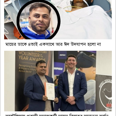
মায়ের ডাকে ৪ভাই একসাথে আর ঈদ উদযাপন হলো না