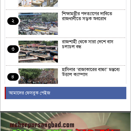
শিক্ষামন্ত্রীর পদত্যাগের দাবিতে
রাজধানীতে সড়ক অবরোধ
২
রাজশাহী থেকে সারা দেশে বাস
চলাচল বন্ধ
৩
হাসিনার ‘রাজাকারের বাচ্চা’ মন্তব্যে
উত্তাল ক্যাম্পাস
৪
আমাদের ফেসবুক পেইজ
ইরাকের নবনির্বাচিত প্রধানমন্ত্রীর সঙ্গে
আজ বৈঠকে বসছেন ট্রাম্প
৫
বন্যায় সাপের উপদ্রব বাড়ছে, চট্টগ্রামে
৭ দিনে কামড়ের শিকার ৯৩ জন