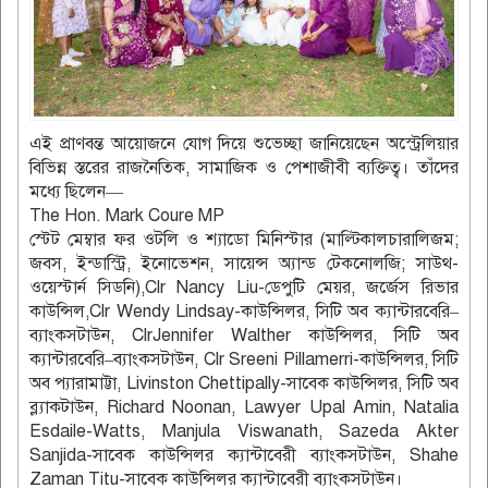
এই প্রাণবন্ত আয়োজনে যোগ দিয়ে শুভেচ্ছা জানিয়েছেন অস্ট্রেলিয়ার
বিভিন্ন স্তরের রাজনৈতিক, সামাজিক ও পেশাজীবী ব্যক্তিত্ব। তাঁদের
মধ্যে ছিলেন—
The Hon. Mark Coure MP
স্টেট মেম্বার ফর ওটলি ও শ্যাডো মিনিস্টার (মাল্টিকালচারালিজম;
জবস, ইন্ডাস্ট্রি, ইনোভেশন, সায়েন্স অ্যান্ড টেকনোলজি; সাউথ-
ওয়েস্টার্ন সিডনি),Clr Nancy Liu-ডেপুটি মেয়র, জর্জেস রিভার
কাউন্সিল,Clr Wendy Lindsay-কাউন্সিলর, সিটি অব ক্যান্টারবেরি–
ব্যাংকসটাউন, ClrJennifer Walther কাউন্সিলর, সিটি অব
ক্যান্টারবেরি–ব্যাংকসটাউন, Clr Sreeni Pillamerri-কাউন্সিলর, সিটি
অব প্যারামাট্টা, Livinston Chettipally-সাবেক কাউন্সিলর, সিটি অব
ব্ল্যাকটাউন, Richard Noonan, Lawyer Upal Amin, Natalia
Esdaile-Watts, Manjula Viswanath, Sazeda Akter
Sanjida-সাবেক কাউন্সিলর ক‍্যান্টাবেরী ব‍্যাংকসটাউন, Shahe
Zaman Titu-সাবেক কাউন্সিলর ক‍্যান্টাবেরী ব‍্যাংকসটাউন।