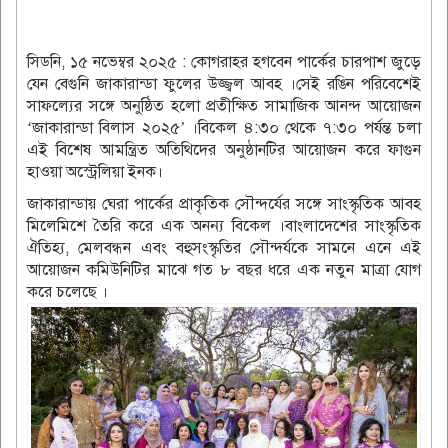
সিডনি, ১৫ নভেম্বর ২০২৫ : কোগরাহর হগবেন পার্কের চারপাশ জুড়ে
যেন বেগুনি জাকারান্ডা ফুলের উজ্জ্বল আবহ ।সেই রঙিন পরিবেশেই
সাফল্যের সঙ্গে অনুষ্ঠিত হলো প্রতীক্ষিত সামাজিক আনন্দ আয়োজন
‘জাকারান্ডা বিলাস ২০২৫’ ।বিকেল ৪:৩০ থেকে ৭:৩০ পর্যন্ত চলা
এই বিশেষ আমন্ত্রিত অতিথিদের অনুষ্ঠানটির আয়োজন করে ফাগুন
হাওয়া অস্ট্রেলিয়া ইনক।
জাকারান্ডায় ঘেরা পার্কের প্রাকৃতিক সৌন্দর্যের সঙ্গে সাংস্কৃতিক আবহ
মিলেমিশে তৈরি করে এক অনন্য বিকেল ।বাংলাদেশের সাংস্কৃতিক
ঐতিহ্য, মেলবন্ধন এবং বহুসংস্কৃতির সৌন্দর্যকে সামনে এনে এই
আয়োজন কমিউনিটির মাঝে গত ৮ বছর ধরে এক নতুন মাত্রা যোগ
করে চলেছে ।