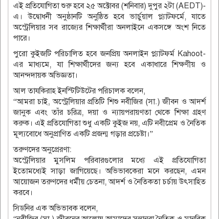
এই প্রতিযোগিতা শুরু হবে ২৫ অক্টোবর (শনিবার) দুপুর ২টা (AEDT)-
এ। উদ্বোধনী অনুষ্ঠানটি অনুষ্ঠিত হবে ভার্চুয়াল প্ল্যাটফর্মে, যাতে
অস্ট্রেলিয়ার সব রাজ্যের শিক্ষার্থীরা অনলাইনে একসঙ্গে অংশ নিতে
পারে।
পুরো কুইজটি পরিচালিত হবে জনপ্রিয় অনলাইন প্ল্যাটফর্ম Kahoot-
এর মাধ্যমে, যা শিক্ষার্থীদের জন্য হবে একাধারে শিক্ষণীয় ও
আনন্দদায়ক অভিজ্ঞতা।
আল তাযকিরাহ ইনস্টিটিউটের পরিচালক বলেন,
“আমরা চাই, অস্ট্রেলিয়ার প্রতিটি শিশু নবীজির (সা.) জীবন ও আদর্শ
জানুক এবং তাঁর চরিত্র, দয়া ও ন্যায়পরায়ণতা থেকে শিক্ষা গ্রহণ
করুক। এই প্রতিযোগিতা শুধু একটি কুইজ নয়, এটি নবীপ্রেম ও নৈতিক
মূল্যবোধে অনুপ্রাণিত একটি প্রজন্ম গড়ার প্রচেষ্টা।”
তরুণদের অনুপ্রেরণা:
অস্ট্রেলিয়ার মুসলিম পরিবারগুলোর মধ্যে এই প্রতিযোগিতা
ইতোমধ্যেই সাড়া জাগিয়েছে। অভিভাবকেরা মনে করছেন, এমন
আয়োজন তরুণদের ধর্মীয় চেতনা, আদর্শ ও নৈতিকতা চর্চায় উৎসাহিত
করবে।
সিডনির এক অভিভাবক বলেন,
“নবীজির (সা.) জীবনের আলোয় আমাদের সন্তানরা নৈতিক ও মানবিক