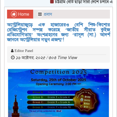
চট্টগ্রাম বোর্ড ছাড়া সারা দেশে চলবে এইচএসসি 
Home
প্রবাস
অস্ট্রেলিয়াজুড়ে এক হাজারেরও বেশি শিশু-কিশোর
রেজিস্ট্রেশন সম্পন্ন করেছে ‘জাতীয় সীরাত কুইজ
প্রতিযোগিতায়’ অংশগ্রহণের জন্য ‘রাসূল (সা.) আদর্শ
জানবে অস্ট্রেলিয়ার নতুন প্রজন্ম’!
Editor Panel
১৬ অক্টোবর, ২০২৫ / ৩০৩ Time View