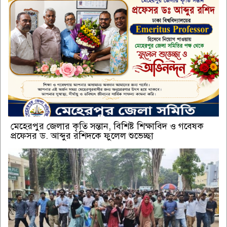
মেহেরপুর জেলার কৃতি সন্তান, বিশিষ্ট শিক্ষাবিদ ও গবেষক
প্রফেসর ড. আব্দুর রশিদকে ফুলেল শুভেচ্ছা