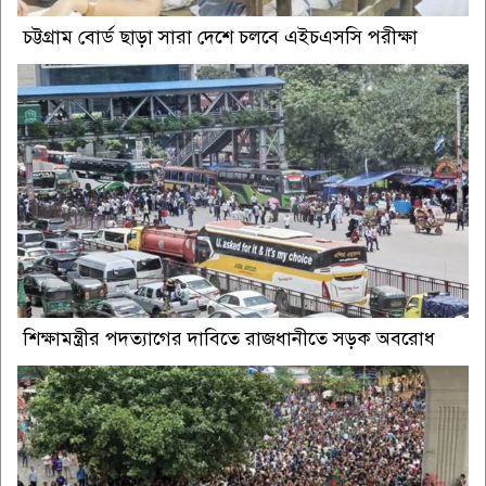
চট্টগ্রাম বোর্ড ছাড়া সারা দেশে চলবে এইচএসসি পরীক্ষা
শিক্ষামন্ত্রীর পদত্যাগের দাবিতে রাজধানীতে সড়ক অবরোধ