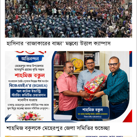
হাসিনার ‘রাজাকারের বাচ্চা’ মন্তব্যে উত্তাল ক্যাম্পাস
শাহমিজ বকুলকে মেহেরপুর জেলা সমিতির শুভেচ্ছা