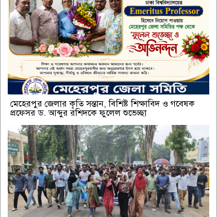
মেহেরপুর জেলার কৃতি সন্তান, বিশিষ্ট শিক্ষাবিদ ও গবেষক
প্রফেসর ড. আব্দুর রশিদকে ফুলেল শুভেচ্ছা