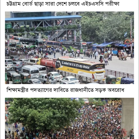
চট্টগ্রাম বোর্ড ছাড়া সারা দেশে চলবে এইচএসসি পরীক্ষা
শিক্ষামন্ত্রীর পদত্যাগের দাবিতে রাজধানীতে সড়ক অবরোধ