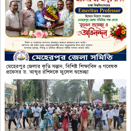
মেহেরপুর জেলার কৃতি সন্তান, বিশিষ্ট শিক্ষাবিদ ও গবেষক
প্রফেসর ড. আব্দুর রশিদকে ফুলেল শুভেচ্ছা