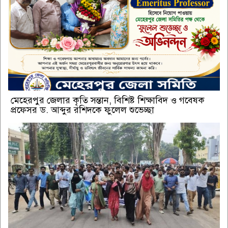
মেহেরপুর জেলার কৃতি সন্তান, বিশিষ্ট শিক্ষাবিদ ও গবেষক
প্রফেসর ড. আব্দুর রশিদকে ফুলেল শুভেচ্ছা