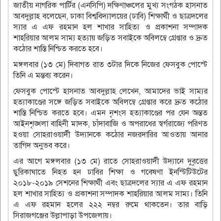
জাতীয় নাগরিক পার্টির (এনসিপি) দক্ষিণাঞ্চলের মুখ্য সংগঠক হাসনাত
আবদুল্লাহ বলেছেন, ঢাকা বিশ্ববিদ্যালয়ের (ঢাবি) শিক্ষার্থী ও ছাত্রদলের
স্যার এ এফ রহমান হল শাখার সাহিত্য ও প্রকাশনা সম্পাদক
শাহরিয়ার আলম সাম্য হত্যায় জড়িত সবাইকে অবিলম্বে গ্রেপ্তার ও দ্রুত
কঠোর শাস্তি নিশ্চিত করতে হবে।
মঙ্গলবার (১৩ মে) দিবাগত রাত ৩টার দিকে নিজের ফেসবুক পোস্টে
তিনি এ মন্তব্য করেন।
ফেসবুক পোস্টে হাসনাত আবদুল্লাহ লেখেন, আমাদের ভাই সাম্যর
হত্যাকাণ্ডের সঙ্গে জড়িত সবাইকে অবিলম্বে গ্রেপ্তার করে দ্রুত কঠোর
শাস্তি নিশ্চিত করতে হবে। এমন নৃশংস হত্যাকাণ্ডের পর যেন অন্তত
আইনশৃঙ্খলা বাহিনী মাদক, চাঁদাবাজি ও অপরাধের স্বর্গরাজ্যে পরিণত
হওয়া সোহরাওয়ার্দী উদ্যানকে কঠোর নজরদারির আওতায় আনার
তাগিদ অনুভব করে।
এর আগে মঙ্গলবার (১৩ মে) রাতে সোহরাওয়ার্দী উদ্যানে দুবৃত্তের
ছুরিকাঘাতে নিহত হন ঢাবির শিক্ষা ও গবেষণা ইনস্টিটিউটের
২০১৮-২০১৯ সেশনের শিক্ষার্থী এবং ছাত্রদলের স্যার এ এফ রহমান
হল শাখার সাহিত্য ও প্রকাশনা সম্পাদক শাহরিয়ার আলম সাম্য। তিনি
এ এফ রহমান হলের ২২২ নম্বর রুমে থাকতেন। তার বাড়ি
সিরাজগঞ্জের উল্লাপাড়া উপজেলায়।