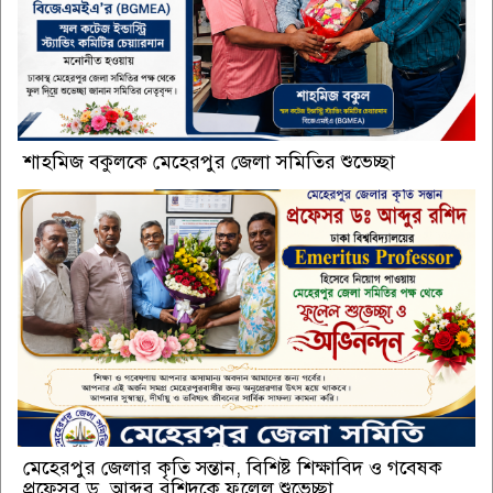
শাহমিজ বকুলকে মেহেরপুর জেলা সমিতির শুভেচ্ছা
মেহেরপুর জেলার কৃতি সন্তান, বিশিষ্ট শিক্ষাবিদ ও গবেষক
প্রফেসর ড. আব্দুর রশিদকে ফুলেল শুভেচ্ছা