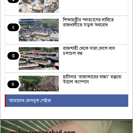
শিক্ষামন্ত্রীর পদত্যাগের দাবিতে
রাজধানীতে সড়ক অবরোধ
২
রাজশাহী থেকে সারা দেশে বাস
চলাচল বন্ধ
৩
হাসিনার ‘রাজাকারের বাচ্চা’ মন্তব্যে
উত্তাল ক্যাম্পাস
৪
আমাদের ফেসবুক পেইজ
ইরাকের নবনির্বাচিত প্রধানমন্ত্রীর সঙ্গে
আজ বৈঠকে বসছেন ট্রাম্প
৫