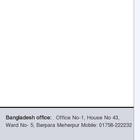
গালর্স কলেজে শিক্ষকতা করায় পদ
হারালেন কুষ্টিয়া জেলা জামায়াতের
৭
সেক্রেটারি
চট্টগ্রামের পাঁচ জেলায় ভূমিধসের
সতর্কতা
৮
থামছে না পাহাড়ে বানভাসিদের কান্না
৯
মুজিবনগর উপজেলা স্বাস্থ্য কমপ্লেক্স
৫০ থেকে ১০১ শয্যায় উন্নীত
১০
Bangladesh office:
. Office No-1, House No 43,
Ward No- 5, Berpara Meherpur Mobile: 01758-222232