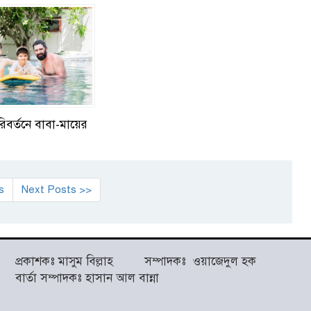
িবর্তনে বাবা-মায়ের
s
Next Posts >>
প্রকাশকঃ মাসুম বিল্লাহ সম্পাদকঃ ওয়াজেদুল হক
বার্তা সম্পাদকঃ হাসান আল বান্না