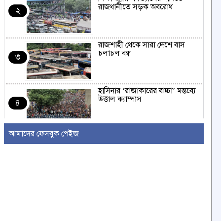
রাজধানীতে সড়ক অবরোধ
২
রাজশাহী থেকে সারা দেশে বাস
চলাচল বন্ধ
৩
হাসিনার ‘রাজাকারের বাচ্চা’ মন্তব্যে
উত্তাল ক্যাম্পাস
৪
আমাদের ফেসবুক পেইজ
ইরাকের নবনির্বাচিত প্রধানমন্ত্রীর সঙ্গে
আজ বৈঠকে বসছেন ট্রাম্প
৫
বন্যায় সাপের উপদ্রব বাড়ছে,
চট্টগ্রামে ৭ দিনে কামড়ের শিকার ৯৩
৬
জন