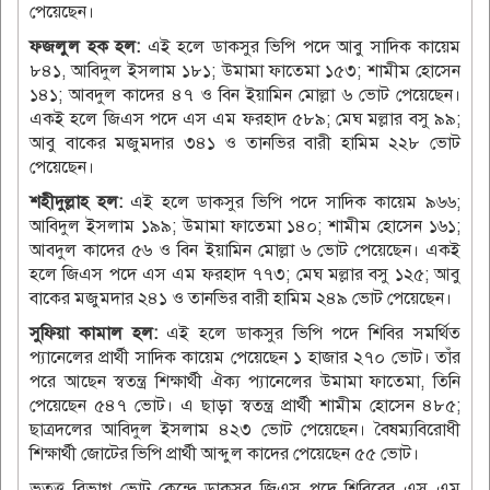
পেয়েছেন।
ফজলুল হক হল:
এই হলে ডাকসুর ভিপি পদে আবু সাদিক কায়েম
৮৪১, আবিদুল ইসলাম ১৮১; উমামা ফাতেমা ১৫৩; শামীম হোসেন
১৪১; আবদুল কাদের ৪৭ ও বিন ইয়ামিন মোল্লা ৬ ভোট পেয়েছেন।
একই হলে জিএস পদে এস এম ফরহাদ ৫৮৯; মেঘ মল্লার বসু ৯৯;
আবু বাকের মজুমদার ৩৪১ ও তানভির বারী হামিম ২২৮ ভোট
পেয়েছেন।
শহীদুল্লাহ হল:
এই হলে ডাকসুর ভিপি পদে সাদিক কায়েম ৯৬৬;
আবিদুল ইসলাম ১৯৯; উমামা ফাতেমা ১৪০; শামীম হোসেন ১৬১;
আবদুল কাদের ৫৬ ও বিন ইয়ামিন মোল্লা ৬ ভোট পেয়েছেন। একই
হলে জিএস পদে এস এম ফরহাদ ৭৭৩; মেঘ মল্লার বসু ১২৫; আবু
বাকের মজুমদার ২৪১ ও তানভির বারী হামিম ২৪৯ ভোট পেয়েছেন।
সুফিয়া কামাল হল:
এই হলে ডাকসুর ভিপি পদে শিবির সমর্থিত
প্যানেলের প্রার্থী সাদিক কায়েম পেয়েছেন ১ হাজার ২৭০ ভোট। তাঁর
পরে আছেন স্বতন্ত্র শিক্ষার্থী ঐক্য প্যানেলের উমামা ফাতেমা, তিনি
পেয়েছেন ৫৪৭ ভোট। এ ছাড়া স্বতন্ত্র প্রার্থী শামীম হোসেন ৪৮৫;
ছাত্রদলের আবিদুল ইসলাম ৪২৩ ভোট পেয়েছেন। বৈষম্যবিরোধী
শিক্ষার্থী জোটের ভিপি প্রার্থী আব্দুল কাদের পেয়েছেন ৫৫ ভোট।
ভূতত্ত্ব বিভাগ ভোট কেন্দ্রে ডাকসুর জিএস পদে শিবিরের এস এম