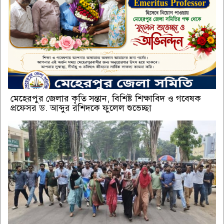
মেহেরপুর জেলার কৃতি সন্তান, বিশিষ্ট শিক্ষাবিদ ও গবেষক
প্রফেসর ড. আব্দুর রশিদকে ফুলেল শুভেচ্ছা