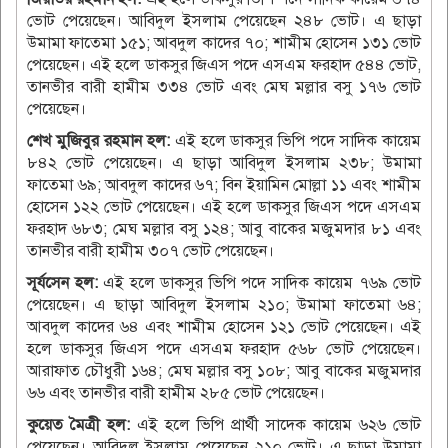
ভোট পেয়েছেন। আবিদুল ইসলাম পেয়েছেন ২৪৮ ভোট। এ ছাড়া
উমামা ফাতেমা ১৫১; আবদুল কাদের ৭০; শামীম হোসেন ১৩১ ভোট
পেয়েছেন। এই হলে ডাকসুর জিএস পদে এসএম ফরহাদ ৫৪৪ ভোট,
তানভীর বারী হামীম ৩৩৪ ভোট এবং মেঘ মল্লার বসু ১৭৬ ভোট
পেয়েছেন।
শেখ মুজিবুর রহমান হল:
এই হলে ডাকসুর ভিপি পদে সাদিক কায়েম
৮৪২ ভোট পেয়েছেন। এ ছাড়া আবিদুল ইসলাম ২৩৮; উমামা
ফাতেমা ৬৯; আবদুল কাদের ৬৭; বিন ইয়ামিন মোল্লা ১১ এবং শামীম
হোসেন ১২২ ভোট পেয়েছেন। এই হলে ডাকসুর জিএস পদে এসএম
ফরহাদ ৬৮৩; মেঘ মল্লার বসু ১২৪; আবু বাকের মজুমদার ৮১ এবং
তানভীর বারী হামীম ৩০৭ ভোট পেয়েছেন।
সূর্যসেন হল:
এই হলে ডাকসুর ভিপি পদে সাদিক কায়েম ৭৬৯ ভোট
পেয়েছেন। এ ছাড়া আবিদুল ইসলাম ২১০; উমামা ফাতেমা ৬৪;
আবদুল কাদের ৬৪ এবং শামীম হোসেন ১২১ ভোট পেয়েছেন। এই
হলে ডাকসুর জিএস পদে এসএম ফরহাদ ৫৬৮ ভোট পেয়েছেন।
আরাফাত চৌধুরী ১৬৪; মেঘ মল্লার বসু ১০৮; আবু বাকের মজুমদার
৬৬ এবং তানভীর বারী হামীম ২৮৫ ভোট পেয়েছেন।
কুয়েত মৈত্রী হল:
এই হলে ভিপি প্রার্থী সাদেক কায়েম ৬২৬ ভোট
পেয়েছেন। আবিদুল ইসলাম পেয়েছেন ২১০ ভোট। এ ছাড়া উমামা