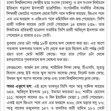
ঢাকা বিশ্ববিদ্যালয় কেন্দ্রীয় ছাত্র সংসদ (ডাকসু) ও হল সংসদ নির্বাচনে
ইতিহাস গড়লো ইসলামী ছাত্রশিবির। সংগঠনটির সমর্থিত ঐক্যবদ্ধ
শিক্ষার্থী জোটের প্যানেল থেকে ভিপি পদে সাদিক কায়েম, জিএস পদে
এস এম ফরহাদ ও এজিএস পদে মহিউদ্দিন খান জয় পেয়েছেন। ভিপি
প্রার্থী সাদিক কায়েম মোট ভোট পেয়েছেন ১৪ হাজার ২৩৯। তার
নিকটতম প্রতিদ্বন্দ্বী ছাত্রদল সমর্থিত ভিপি প্রার্থী আবিদুল ইসলাম খান
পেয়েছেন ৫ হাজার ৫৫৮ ভোট।
বুধবার ভোর ৬টা পর্যন্ত ১৮টি হলের ফল ঘোষণা করা হয়। এর আগে
গতকাল মঙ্গলবার সকাল ৮টা থেকে শুরু হয়ে বিকেল ৪টা পর্যন্ত ভোট
গ্রহণ চলে মোট আটটি কেন্দ্রে। পরে রাত পৌনে ২টা থেকে
হলগুলোতে পৃথকভাবে ফল ঘোষণা শুরু হয়।
কেন্দ্রগুলো- কার্জন হল কেন্দ্র, শারীরিক শিক্ষা কেন্দ্র, টিএসসি, ভূতত্ত্ব
বিভাগ কেন্দ্র, ইউ ল্যাব স্কুল অ্যান্ড কলেজ কেন্দ্র, সিনেট ভবন কেন্দ্র,
উদয়ন স্কুল অ্যান্ড কলেজ কেন্দ্র এবং ঢাকা বিশ্ববিদ্যালয় ক্লাব কেন্দ্র।
অমর একুশে হল:
এই হলে ডাকসুর ভিপি পদে আবু সাদিক কায়েম
৬৪৪, আবিদুল ইসলাম ১৪১; উমামা ফাতেমা ৯০; শামীম হোসেন
১১১; আবদুল কাদের ৩৬ ও বিন ইয়ামিন মোল্লা ১ ভোট পেয়েছেন।
একই হলে জিএস পদে এস এম ফরহাদ ৪৬৬; মেঘ মল্লার বসু ৮৬;
আবু বাকের মজুমদার ১৪৭ ও তানভির বারী হামিম ১৮০ ভোট