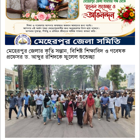
মেহেরপুর জেলার কৃতি সন্তান, বিশিষ্ট শিক্ষাবিদ ও গবেষক
প্রফেসর ড. আব্দুর রশিদকে ফুলেল শুভেচ্ছা