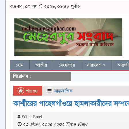
শুক্রবার, ০৭ অগাস্ট ২০২৬, ০৬:৪৮ পূর্বাহ্ন
হোম
জাতীয়
মেহেরপুর
সারাদেশ
আন্তর্
শিরোনাম :
Home
আন্তর্জাতিক
কাশ্মীরের পাহেলগাঁওয়ে হামলাকারীদের সম্পর্
Editor Panel
২৩ এপ্রিল, ২০২৫ / ২৩২ Time View