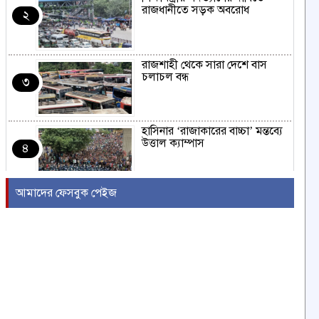
রাজধানীতে সড়ক অবরোধ
২
রাজশাহী থেকে সারা দেশে বাস
চলাচল বন্ধ
৩
হাসিনার ‘রাজাকারের বাচ্চা’ মন্তব্যে
উত্তাল ক্যাম্পাস
৪
আমাদের ফেসবুক পেইজ
ইরাকের নবনির্বাচিত প্রধানমন্ত্রীর সঙ্গে
আজ বৈঠকে বসছেন ট্রাম্প
৫
বন্যায় সাপের উপদ্রব বাড়ছে,
চট্টগ্রামে ৭ দিনে কামড়ের শিকার ৯৩
৬
জন