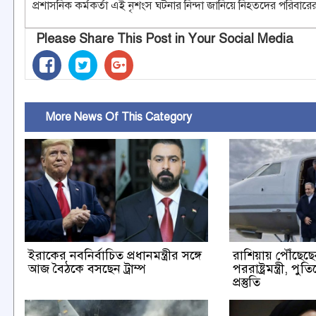
প্রশাসনিক কর্মকর্তা এই নৃশংস ঘটনার নিন্দা জানিয়ে নিহতদের পরিবার
Please Share This Post in Your Social Media
More News Of This Category
ইরাকের নবনির্বাচিত প্রধানমন্ত্রীর সঙ্গে
রাশিয়ায় পৌঁছেছ
আজ বৈঠকে বসছেন ট্রাম্প
পররাষ্ট্রমন্ত্রী, প
প্রস্তুতি