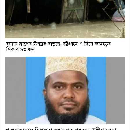
বন্যায় সাপের উপদ্রব বাড়ছে, চট্টগ্রামে ৭ দিনে কামড়ের
শিকার ৯৩ জন
গালর্স কলেজে শিক্ষকতা করায় পদ হারালেন কুষ্টিয়া জেলা