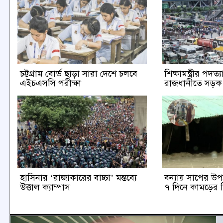
চট্টগ্রাম বোর্ড ছাড়া সারা দেশে চলবে
শিক্ষামন্ত্রীর পদত
এইচএসসি পরীক্ষা
রাজধানীতে সড়
হাসিনার ‘রাজাকারের বাচ্চা’ মন্তব্যে
বন্যায় সাপের উপদ্
উত্তাল ক্যাম্পাস
৭ দিনে কামড়ের