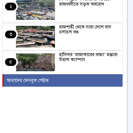
রাজধানীতে সড়ক অবরোধ
২
রাজশাহী থেকে সারা দেশে বাস
চলাচল বন্ধ
৩
হাসিনার ‘রাজাকারের বাচ্চা’ মন্তব্যে
উত্তাল ক্যাম্পাস
৪
আমাদের ফেসবুক পেইজ
ইরাকের নবনির্বাচিত প্রধানমন্ত্রীর সঙ্গে
আজ বৈঠকে বসছেন ট্রাম্প
৫
বন্যায় সাপের উপদ্রব বাড়ছে,
চট্টগ্রামে ৭ দিনে কামড়ের শিকার ৯৩
৬
জন