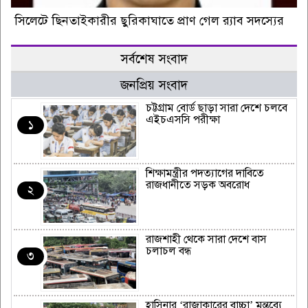
সিলেটে ছিনতাইকারীর ছুরিকাঘাতে প্রাণ গেল র‍্যাব সদস্যের
সর্বশেষ সংবাদ
জনপ্রিয় সংবাদ
চট্টগ্রাম বোর্ড ছাড়া সারা দেশে চলবে
এইচএসসি পরীক্ষা
১
শিক্ষামন্ত্রীর পদত্যাগের দাবিতে
রাজধানীতে সড়ক অবরোধ
২
রাজশাহী থেকে সারা দেশে বাস
চলাচল বন্ধ
৩
হাসিনার ‘রাজাকারের বাচ্চা’ মন্তব্যে