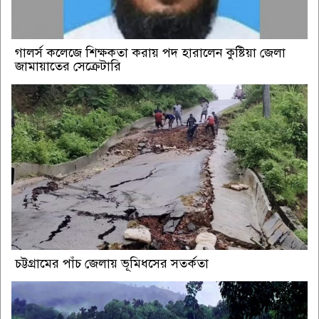
গালর্স কলেজে শিক্ষকতা করায় পদ হারালেন কুষ্টিয়া জেলা
জামায়াতের সেক্রেটারি
চট্টগ্রামের পাঁচ জেলায় ভূমিধসের সতর্কতা