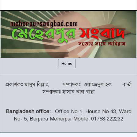
আজ বৈঠকে বসছেন ট্রাম্প
৫
বন্যায় সাপের উপদ্রব বাড়ছে, চট্টগ্রামে
৭ দিনে কামড়ের শিকার ৯৩ জন
৬
গালর্স কলেজে শিক্ষকতা করায় পদ
হারালেন কুষ্টিয়া জেলা জামায়াতের
৭
সেক্রেটারি
Home
চট্টগ্রামের পাঁচ জেলায় ভূমিধসের
প্রকাশকঃ মাসুম বিল্লাহ সম্পাদকঃ ওয়াজেদুল হক বার্তা
সতর্কতা
৮
সম্পাদকঃ হাসান আল বান্না
Bangladesh office:
. Office No-1, House No 43, Ward
থামছে না পাহাড়ে বানভাসিদের কান্না
No- 5, Berpara Meherpur Mobile: 01758-222232
৯