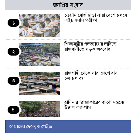
জনপ্রিয় সংবাদ
চট্টগ্রাম বোর্ড ছাড়া সারা দেশে চলবে
এইচএসসি পরীক্ষা
১
শিক্ষামন্ত্রীর পদত্যাগের দাবিতে
রাজধানীতে সড়ক অবরোধ
২
রাজশাহী থেকে সারা দেশে বাস
চলাচল বন্ধ
৩
হাসিনার ‘রাজাকারের বাচ্চা’ মন্তব্যে
উত্তাল ক্যাম্পাস
৪
আমাদের ফেসবুক পেইজ
ইরাকের নবনির্বাচিত প্রধানমন্ত্রীর সঙ্গে