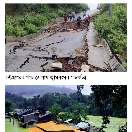
চট্টগ্রামের পাঁচ জেলায় ভূমিধসের সতর্কতা