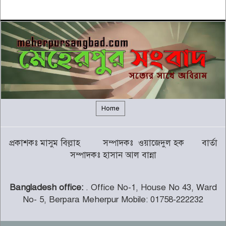
আজ বৈঠকে বসছেন ট্রাম্প
৫
বন্যায় সাপের উপদ্রব বাড়ছে, চট্টগ্রামে
৭ দিনে কামড়ের শিকার ৯৩ জন
৬
গালর্স কলেজে শিক্ষকতা করায় পদ
হারালেন কুষ্টিয়া জেলা জামায়াতের
৭
সেক্রেটারি
Home
চট্টগ্রামের পাঁচ জেলায় ভূমিধসের
প্রকাশকঃ মাসুম বিল্লাহ সম্পাদকঃ ওয়াজেদুল হক বার্তা
সতর্কতা
৮
সম্পাদকঃ হাসান আল বান্না
Bangladesh office:
. Office No-1, House No 43, Ward
থামছে না পাহাড়ে বানভাসিদের কান্না
No- 5, Berpara Meherpur Mobile: 01758-222232
৯