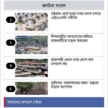
জনপ্রিয় সংবাদ
চট্টগ্রাম বোর্ড ছাড়া সারা দেশে চলবে
এইচএসসি পরীক্ষা
১
শিক্ষামন্ত্রীর পদত্যাগের দাবিতে
রাজধানীতে সড়ক অবরোধ
২
রাজশাহী থেকে সারা দেশে বাস
চলাচল বন্ধ
৩
হাসিনার ‘রাজাকারের বাচ্চা’ মন্তব্যে
উত্তাল ক্যাম্পাস
৪
আমাদের ফেসবুক পেইজ
ইরাকের নবনির্বাচিত প্রধানমন্ত্রীর সঙ্গে