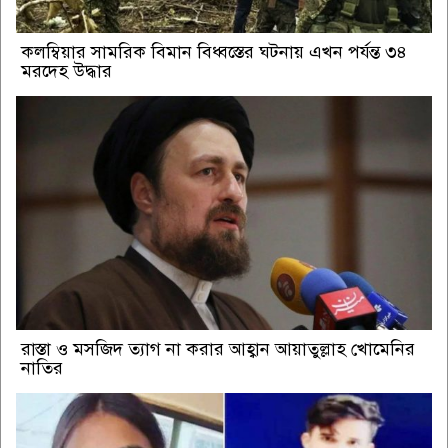
কলম্বিয়ার সামরিক বিমান বিধ্বস্তের ঘটনায় এখন পর্যন্ত ৩৪
মরদেহ উদ্ধার
রাস্তা ও মসজিদ ত্যাগ না করার আহ্বান আয়াতুল্লাহ খোমেনির
নাতির