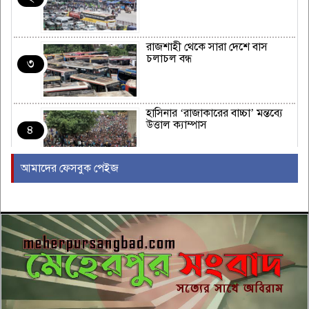
রাজশাহী থেকে সারা দেশে বাস
চলাচল বন্ধ
৩
হাসিনার ‘রাজাকারের বাচ্চা’ মন্তব্যে
উত্তাল ক্যাম্পাস
৪
আমাদের ফেসবুক পেইজ
ইরাকের নবনির্বাচিত প্রধানমন্ত্রীর সঙ্গে
আজ বৈঠকে বসছেন ট্রাম্প
৫
বন্যায় সাপের উপদ্রব বাড়ছে, চট্টগ্রামে
৭ দিনে কামড়ের শিকার ৯৩ জন
৬