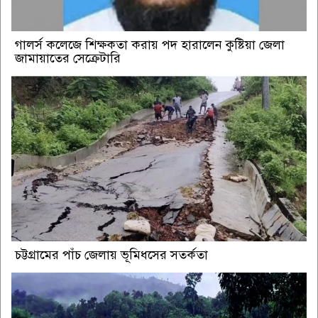
গালর্স কলেজে শিক্ষকতা করায় পদ হারালেন কুষ্টিয়া জেলা
জামায়াতের সেক্রেটারি
চট্টগ্রামের পাঁচ জেলায় ভূমিধসের সতর্কতা