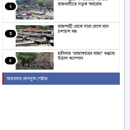
রাজধানীতে সড়ক অবরোধ
২
রাজশাহী থেকে সারা দেশে বাস
চলাচল বন্ধ
৩
হাসিনার ‘রাজাকারের বাচ্চা’ মন্তব্যে
উত্তাল ক্যাম্পাস
৪
আমাদের ফেসবুক পেইজ
ইরাকের নবনির্বাচিত প্রধানমন্ত্রীর সঙ্গে
আজ বৈঠকে বসছেন ট্রাম্প
৫
বন্যায় সাপের উপদ্রব বাড়ছে,
চট্টগ্রামে ৭ দিনে কামড়ের শিকার ৯৩
৬
জন