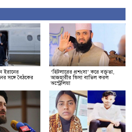
েন ইরানের
‘হিটলারের প্রশংসা’ করে বক্তৃতা,
ুতিনের সঙ্গে বৈঠকের
আজহারীর ভিসা বাতিল করল
অস্ট্রেলিয়া