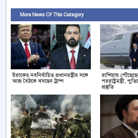
More News Of This Category
ইরাকের নবনির্বাচিত প্রধানমন্ত্রীর সঙ্গে
রাশিয়ায় পৌঁছেছ
আজ বৈঠকে বসছেন ট্রাম্প
পররাষ্ট্রমন্ত্রী, প
প্রস্তুতি