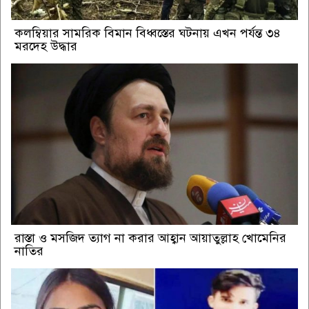
কলম্বিয়ার সামরিক বিমান বিধ্বস্তের ঘটনায় এখন পর্যন্ত ৩৪
মরদেহ উদ্ধার
রাস্তা ও মসজিদ ত্যাগ না করার আহ্বান আয়াতুল্লাহ খোমেনির
নাতির