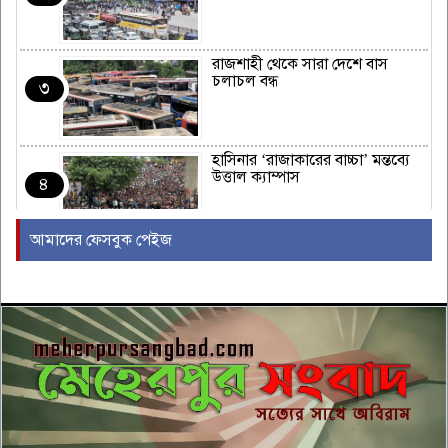
রাজশাহী থেকে সারা দেশে বাস
চলাচল বন্ধ
৩
হাসিনার ‘রাজাকারের বাচ্চা’ মন্তব্যে
উত্তাল ক্যাম্পাস
৪
আমাদের ফেসবুক পেইজ
ইরাকের নবনির্বাচিত প্রধানমন্ত্রীর সঙ্গে
আজ বৈঠকে বসছেন ট্রাম্প
৫
বন্যায় সাপের উপদ্রব বাড়ছে, চট্টগ্রামে
৭ দিনে কামড়ের শিকার ৯৩ জন
৬
গালর্স কলেজে শিক্ষকতা করায় পদ