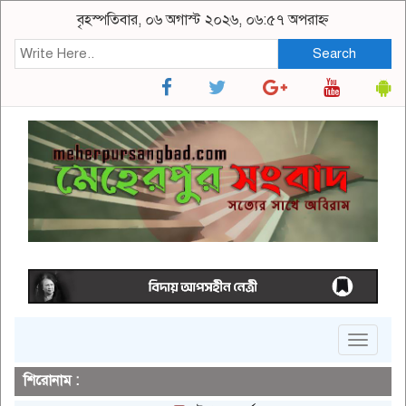
বৃহস্পতিবার, ০৬ অগাস্ট ২০২৬, ০৬:৫৭ অপরাহ্ন
Search
Toggle
navigat
শিরোনাম :