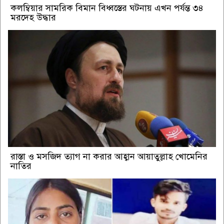
কলম্বিয়ার সামরিক বিমান বিধ্বস্তের ঘটনায় এখন পর্যন্ত ৩৪
মরদেহ উদ্ধার
রাস্তা ও মসজিদ ত্যাগ না করার আহ্বান আয়াতুল্লাহ খোমেনির
নাতির