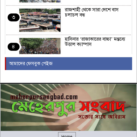
রাজশাহী থেকে সারা দেশে বাস
চলাচল বন্ধ
৩
হাসিনার ‘রাজাকারের বাচ্চা’ মন্তব্যে
উত্তাল ক্যাম্পাস
৪
আমাদের ফেসবুক পেইজ
ইরাকের নবনির্বাচিত প্রধানমন্ত্রীর সঙ্গে
আজ বৈঠকে বসছেন ট্রাম্প
৫
বন্যায় সাপের উপদ্রব বাড়ছে, চট্টগ্রামে
৭ দিনে কামড়ের শিকার ৯৩ জন
৬
গালর্স কলেজে শিক্ষকতা করায় পদ
হারালেন কুষ্টিয়া জেলা জামায়াতের
৭
Home