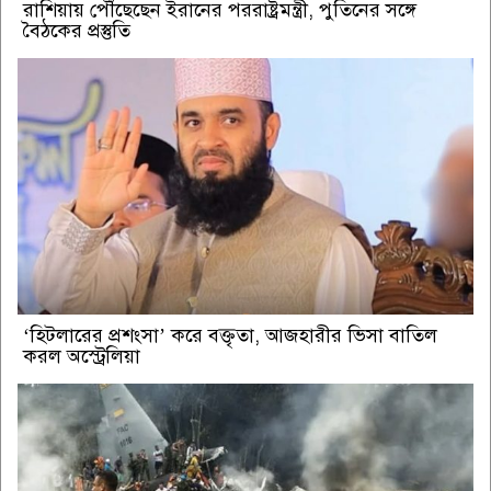
রাশিয়ায় পৌঁছেছেন ইরানের পররাষ্ট্রমন্ত্রী, পুতিনের সঙ্গে
বৈঠকের প্রস্তুতি
‘হিটলারের প্রশংসা’ করে বক্তৃতা, আজহারীর ভিসা বাতিল
করল অস্ট্রেলিয়া