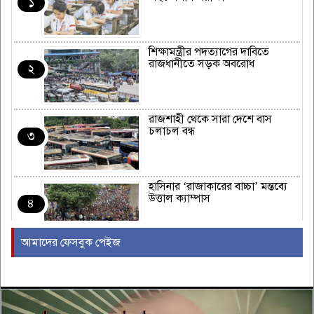
১
শিক্ষামন্ত্রীর পদত্যাগের দাবিতে
রাজধানীতে সড়ক অবরোধ
২
রাজশাহী থেকে সারা দেশে বাস
চলাচল বন্ধ
৩
হাসিনার ‘রাজাকারের বাচ্চা’ মন্তব্যে
উত্তাল ক্যাম্পাস
৪
আমাদের ফেসবুক পেইজ
ইরাকের নবনির্বাচিত প্রধানমন্ত্রীর সঙ্গে
আজ বৈঠকে বসছেন ট্রাম্প
৫