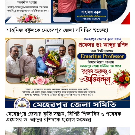
শাহমিজ বকুলকে মেহেরপুর জেলা সমিতির শুভেচ্ছা
মেহেরপুর জেলার কৃতি সন্তান, বিশিষ্ট শিক্ষাবিদ ও গবেষক
প্রফেসর ড. আব্দুর রশিদকে ফুলেল শুভেচ্ছা