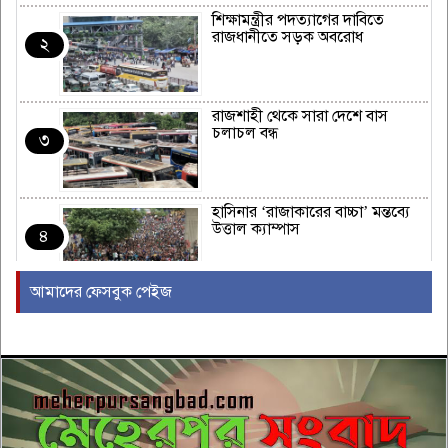
শিক্ষামন্ত্রীর পদত্যাগের দাবিতে
রাজধানীতে সড়ক অবরোধ
২
রাজশাহী থেকে সারা দেশে বাস
চলাচল বন্ধ
৩
হাসিনার ‘রাজাকারের বাচ্চা’ মন্তব্যে
উত্তাল ক্যাম্পাস
৪
আমাদের ফেসবুক পেইজ
ইরাকের নবনির্বাচিত প্রধানমন্ত্রীর সঙ্গে
আজ বৈঠকে বসছেন ট্রাম্প
৫
বন্যায় সাপের উপদ্রব বাড়ছে, চট্টগ্রামে
৭ দিনে কামড়ের শিকার ৯৩ জন
৬