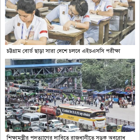
চট্টগ্রাম বোর্ড ছাড়া সারা দেশে চলবে এইচএসসি পরীক্ষা
শিক্ষামন্ত্রীর পদত্যাগের দাবিতে রাজধানীতে সড়ক অবরোধ